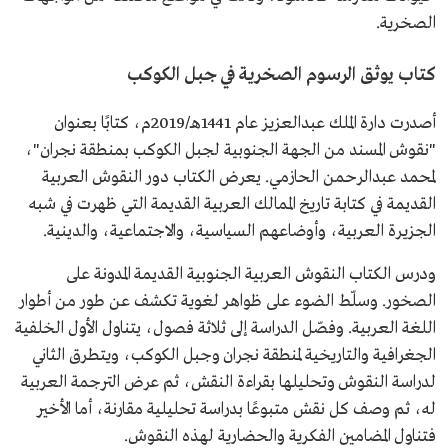
الصخرية.
كتاب يوثق الرسوم الصخرية في جبل الكوكب
أصدرت دارة الملك عبدالعزيز عام 1441هـ/2019م، كتابًا بعنوان
"نقوش المسند من الجهة الجنوبية لجبل الكوكب بمنطقة نجران"،
لمحمد عبدالرحمن الحازمي. يعرض الكتاب دور النقوش العربية
القديمة في كتابة تاريخ الممالك العربية القديمة التي ظهرت في شبه
الجزيرة العربية، وأوضاعهم السياسية، والاجتماعية، والدينية.
ودرس الكتاب النقوش العربية الجنوبية القديمة المدونة على
الصخور. وسلّط الضوء على ظواهر لغوية تكشف عن طور من أطوار
اللغة العربية. وفصّل الدراسة إلى ثلاثة فصول، يتناول الأول الخلفية
الجغرافية والتاريخية لمنطقة نجران وجبل الكوكب، ويتطرق الثاني
لدراسة النقوش وتحليلها بقراءة النقش، ثم عرض الترجمة العربية
له، ثم وصف كل نقش متبوعًا بدراسة تحليلية مقارنة، أما الأخير
فتناول المضامين الفكرية والحضارية لهذه النقوش.