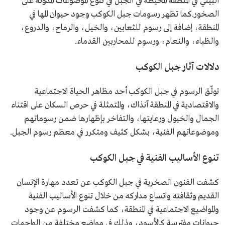
البيئي في المنطقة المحيطة في الجبل في تنوع الموضوعات المدونة على
الصخور.كما تظهر رسومات جبل الكوكب وجود حيوان المها في
المنطقة، إضافة إلى رسوم للثعابين، والخيل، والرماح، والدروع،
والظباء، والنعام، ورسوم للمحاربين القدماء.
دلالات آثار جبل الكوكب
توثّق الرسوم في جبل الكوكب أحد مظاهر الحياة الاجتماعية
والاقتصادية في المنطقة آنذاك، والمتمثلة في حرص السكان على اقتناء
الجمال والخيول ورعايتها، والتفاخر بإظهارها ضمن رسوماتهم
وموضوعاتهم الفنية، بشكل كثيف ومتكرر في معظم رسوم الجبل.
تنوع الأساليب الفنية في جبل الكوكب
كشفت الفنون الصخرية في جبل الكوكب عن تعدد مهارة الإنسان
القديم وثقافته واتساع مداركه من خلال تنوع الأساليب الفنية
والمواضيع الاجتماعية في المنطقة، كما كشفت الرسوم عن وجود
حيوانات مفترسة كالأسود، وذلك في مواضع مختلفة من الواجهات