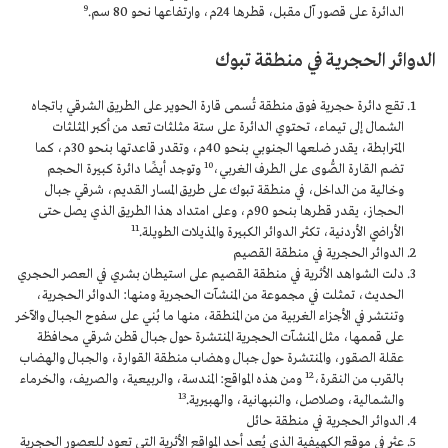
9
الدائرة على قصور آل مقبل، قطرها 24م، وارتفاعها نحو 80 سم.
الدوائر الحجرية في منطقة تبوك
تقع دائرة حجرية فوق منطقة تُسمى قارة الحوير على الطريق الشرقي باتجاه
الشمال إلى تيماء، تحتوي الدائرة على ستة مثلثات تعد من أكبر المثلثات
المترابطة، يقدر ضلعها الجنوبي بنحو 40م، وتقدر قاعدتها بنحو 30م، كما
10
تضم القارة الصُّوى على الطرف الغربي،
وتوجد أيضًا دائرة كبيرة الحجم
وخالية من الداخل، في منطقة تبوك على طريق المسار القديم، شرقي جبال
الحجاز، يقدر قطرها بنحو 90م، وعلى امتداد هذا الطريق الذي يصل حتى
11
الأراضي الأردنية، تكثر الدوائر الكبيرة والمذيلات الطويلة.
الدوائر الحجرية في منطقة القصيم
دلت الشواهد الأثرية في منطقة القصيم على استيطان بشري في العصر الحجري
الحديث، تمثلت في مجموعة من المنشآت الحجرية ومنها: الدوائر الحجرية،
وتنتشر في الأجزاء الغربية من من المنطقة، منها ما بُني على سفوح الجبال والآخر
على قممها، مثل المنشآت الحجرية المنتشرة حول جبال قطن شرقي محافظة
عقلة الصقور، والمنتشرة حول جبال وهضاب منطقة القوارة، والجبال والهضاب
12
بالقرب من النقرة،
ومن هذه المواقع: المندسة، والربيعية، والصريف، والخرماء
13
والشمالية، وصلاصل، والنبهانية، والهبيرية.
الدوائر الحجرية في منطقة حائل
عثر في موقع الكهيفية الذي يُعد أحد المواقع الأثرية التي تعود للعصور الحجرية