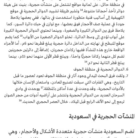
في منطقة حائل، على ثمانية مواقع تشتمل على منشآت حجرية، بنيت على هيئة
14
دوائر تأخذ أحجامًا متنوعة.
وتشير طريقة تشييد الدوائر الحجرية في موقع
الكهيفية إلى أساليب فنية متطورة استخدمت في بنائها، ففي بعضها يلاحظ
جودة في عملية صف الأحجار فوق بعضها، مع توازن في حبك دائرة السور، كما
يلاحظ فرق بين الدوائر الكبيرة والصغيرة، وبينما تحتوي الدوائر الحجرية الكبيرة
15
على أبواب تؤدي إلى وسط الدائرة، تخلو الدوائر الصغيرة من الأبواب.
كما يضم
موقع المنبطح في نهايته من الداخل دائرة حجرية يبلغ قطرها نحو 6م، أما الأجزاء
الواقعة خارج هذه المنشأة ففيها ركامان حجریان، إضافةً إلى دائرتين حجريتين
تضم كل منهما ركامًا حجريًّا واحدًا، ويبلغ قطر الأولى منهما نحو 15م، بينما
16
يبلغ قطر الثانية نحو 7م.
الدوائر الحجرية في منطقة الجوف
وثقت فرق البحث الميداني وجود آثار في منطقة الجوف تعود لعصور ما قبل
التاريخ، وهي الفترات التي سبقت تصنيع المعادن، واستعان الإنسان خلالها
17
بالأدوات الحجرية، وقد وجدت في عدة أماكن بالمنطقة.
ووجدت في وادي
السرحان العديد من الدوائر الحجرية وتنتشر على أراضيه أدوات من حجر الصوان
18
ترجع إلى نحو الألف الرابع قبل الميلاد، خلال العصر الحجري الحديث.
المنشآت الحجرية في السعودية
تضم السعودية منشآت حجرية متعددة الأشكال والأحجام، وهي