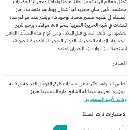
تمثل معالم أثرية تحمل جانبًا علميًّا وثقافيًّا ومعرفيًّا لحضارات
مختلفة، فهي مبانٍ حجرية لها أشكال ووظائف متعددة، حارَ
العلماء في تقديم تفسير محدد لوجودها، ويُقدر عدد مواقع هذه
المنشآت في شبه الجزيرة العربية بنحو 868 موقعًا، يرجع تاريخ
بعضها إلى الألف السابع قبل الميلاد، ومن أنواع هذه المنشآت: المدافن
الحجرية، المصايد الحجرية، الدوائر الحجرية، الأعمدة المنصوبة،
المستطيلات (البوابات)، الجدران الممتدة.
المصادر
أطلس الشواهد الأثرية على مسارات طرق القوافل القديمة في شبه
الجزيرة العربية. عبدالله الشايع. دارة الملك عبدالعزيز.
وكالة الأنباء السعودية.
الاختبارات ذات الصلة