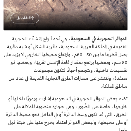
التفاصيل
الدوائر الحجرية في السعودية
، هي أحد أنواع المنشآت الحجرية
القديمة في المملكة العربية السعودية، دائرية الشكل أو شبه دائرية
يصل قطرها ما بين 50 - 60م، وارتفاع محيطها الخارجي لا يزيد على
80 سم، وبعضها يرتفع بمقدار قامة الإنسان تقريبًا، وبعضها ذو
تقسيمات داخلية، وتتجمع أحيانًا لتكوّن مجموعات
معقدة، وتنتشر على مسارات الطرق التجارية القديمة في عدد من
مناطق المملكة.
تضم بعض الدوائر الحجرية في السعودية إشارات ورموزًا داخلها أو
خارجها، خاصة على الصُّوى، وهي حجارة منصوبة للدلالة على
الطرق، التي قد تكون وسط الدائرة أو في الداخل نحو محيط الدائرة
أو على محيطها، ولبعض الدوائر امتداد يخرج منها على هيئة ذيل
طويل.