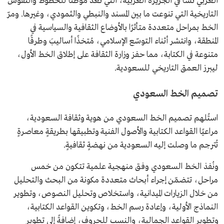
العربي نشأ في الجزيرة العربية، التي تُعدّ موطنًا للخطوط والنقوش
التاريخية التي تنوعت ما بين المسند والنبطي والثمودي، وغيرها. ومرّ
الخط بمراحل متعددة متأثرًا بالأوضاع الثقافية والسياسية في
المنطقة، وانتشر أثناء التوسّع الإسلامي، مُتخذًا أساليبَ وطرقًا
متنوعة في الكتابة، مما حفز وزارة الثقافة على إطلاق الخط الأول،
ليبرز العمق التاريخي للسعودية.
تصميم الخط السعودي
استُلهم تصميم الخط السعودي من هوية وثقافة السعودية،
مراعيًا القواعد الكتابية والأصول الفنية وتطبيقها بطريقةٍ معاصرةٍ
تُترجم ما وصلت إليه السعودية من نهضةٍ ثقافيةٍ.
ونُفذ الخط السعودي وفق منهجية علمية تتكون من خمس
مراحل، تتضمّن إجراء أبحاث متعددة مكونة من البحث والتحليل
من خلال الزيارات الميدانية، واستخلاص وتحليل النصوص، وتطوير
النماذج الأولية، وإعادة رسم الخط، وتكوين القواعد الكتابية،
وتطوير القواعد الجمالية، والنسب للحروف، إضافةً إلى تطوير