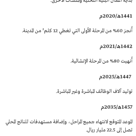
بداية أعمال البنية التحتية والمنشآت الأخرى.
1441هـ/2020م
أُنجز 60% من المرحلة الأولى التي تغطي 12 كلم² من المدينة.
1442هـ/2021م
أُنهيت 80% من المرحلة الإنشائية.
1447هـ/2025م
توليد آلاف الوظائف المباشرة وغير المباشرة.
1457هـ/2035م
الموعد المتوقع لانتهاء جميع المراحل، وإضافة مستهدفات للناتج المحلي
تصل إلى 22.5 مليار ريال.