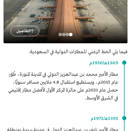
التفاصيل
فيما يلي الخط الزمني للمطارات الدولية في السعودية:
1369هـ/1950م
مطار الأمير محمد بن عبدالعزيز الدولي في المدينة المنورة، طُوّر
عام 2015م، ويستطيع استقبال 4.8 ملايين مسافر سنويًّا،
حصل عام 2021م على جائزة المركز الأول لأفضل مطار إقليمي
في الشرق الأوسط.
1391هـ/1971م
مطار الأمير نايف بن عبدالعزيز الدولي في مدينة بريدة بمنطقة