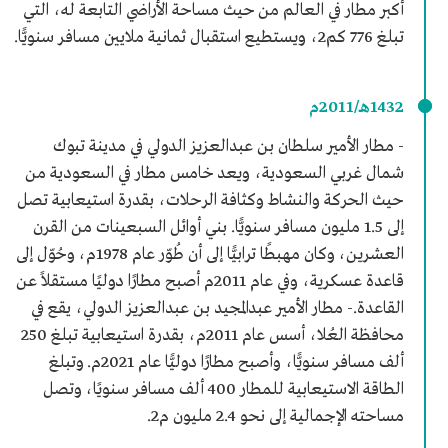
أكبر مطار في العالم من حيث مساحة الأراضي التابعة له، التي
تبلغ 776 كم2، ويستطيع استقبال ثمانية ملايين مسافر سنويًّا.
1432هـ/2011م
- مطار الأمير سلطان بن عبدالعزيز الدولي في مدينة تبوك
شمال غربي السعودية، ويعد خامس مطار في السعودية من
حيث الحركة والنشاط وكثافة الرحلات، بقدرة استيعابية تصل
إلى 1.5 مليون مسافر سنويًّا. بني أوائل السبعينات من القرن
العشرين، وكان مهبطًا ترابيًّا إلى أن طُوّر عام 1978م، وحُوّل إلى
قاعدة عسكرية، وفي عام 2011م أصبح مطارًا دوليًا مستقلاً عن
القاعدة.- مطار الأمير عبدالمجيد بن عبدالعزيز الدولي، يقع في
محافظة العُلا، أسس عام 2011م، بقدرة استيعابية تبلغ 250
ألف مسافر سنويًّا، وأصبح مطارًا دوليًّا عام 2021م. وتبلغ
الطاقة الاستيعابية للمطار 400 ألف مسافر سنويًا، وتصل
مساحته الإجمالية إلى نحو 2.4 مليون م2.