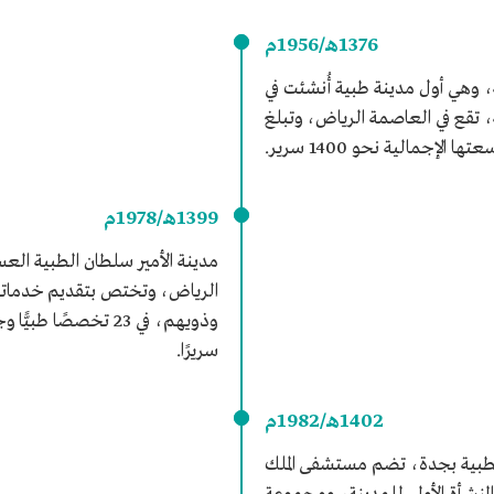
1376هـ/1956م
، وهي أول مدينة طبية أُنشئت في
، تقع في العاصمة الرياض، وتبلغ
عتها الإجمالية نحو 1400 سرير.
1399هـ/1978م
مدينة الأمير سلطان الطبية الع
الرياض، وتختص بتقديم خدماتها 
سريرًا.
1402هـ/1982م
الطبية بجدة، تضم مستشفى الملك