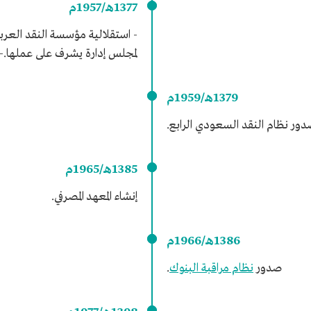
1377هـ/1957م
- استقلالية مؤسسة النقد العرب
لمجلس إدارة يشرف على عملها.- 
1379هـ/1959م
ور نظام النقد السعودي الرابع.
1385هـ/1965م
إنشاء المعهد المصرفي.
1386هـ/1966م
صدور
نظام مراقبة البنوك
.