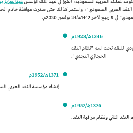
كومة المملكة العربية السعودية، أنشئ في عهد الملك المؤسس
عبدالعزيز ب
/24 نوفمبر 2020م.
1346هـ/1928م
ي للنقد تحت اسم "نظام النقد
الحجازي النجدي".
1371هـ/1952م
إنشاء مؤسسة النقد العربي ال
1376هـ/1957م
النقد الثاني ونظام مراقبة النقد.