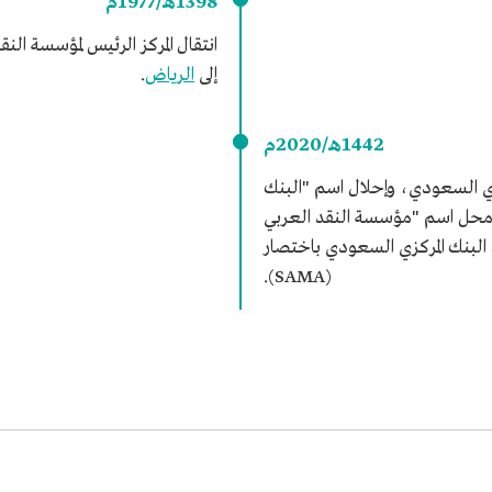
1398هـ/1977م
انتقال المركز الرئيس لمؤسسة ال
إلى
الرياض
.
1442هـ/2020م
ركزي السعودي، وإحلال اسم "البنك
محل اسم "مؤسسة النقد العربي
لبنك المركزي السعودي باختصار
(SAMA).