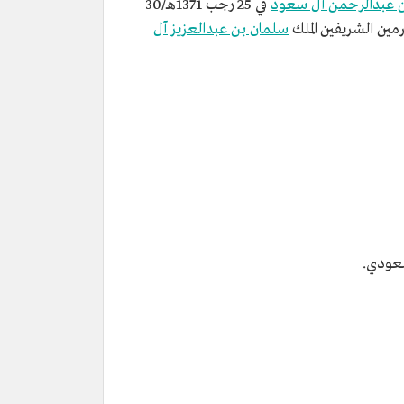
ن عبدالرحمن آل سعود
في 25 رجب 1371هـ/30
سلمان بن عبدالعزيز آل
سعودي.