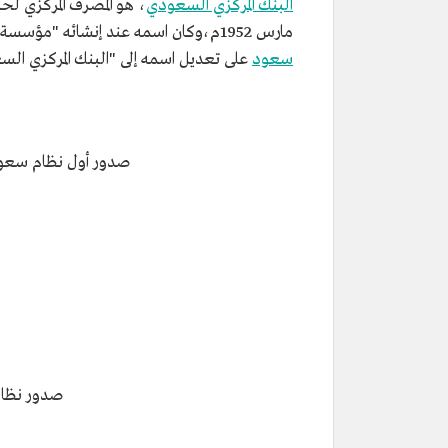
البنك المركزي السعودي
، هو المصرف المركزي لح
مارس 1952م،وكان اسمه عند إنشائه "مؤسسة النقد العربي السعودي"، واستمر كذلك حتى صدرت موافقة خادم الحرمين الشريفين الملك
سعود
على تعديل اسمه إلى "البنك المركزي السعودي" في 9 ربيع الآخر 1442هـ
صدور أول نظام سعود
صدور نظام 