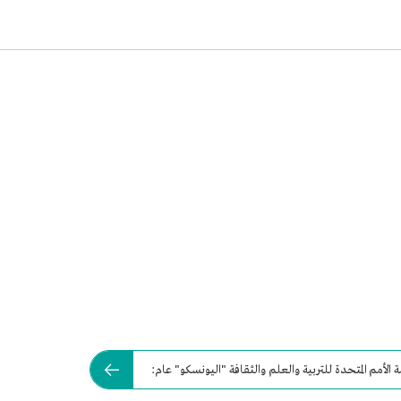
الأمم المتحدة للتربية والعلم والثقافة "اليونسكو" عام: