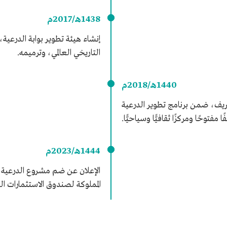
1438هـ/2017م
إنشاء هيئة تطوير بوابة الدرعي
التاريخي العالمي، وترميمه.
1440هـ/2018م
يف، ضمن برنامج تطوير الدرعية
فتوحًا ومركزًا ثقافيًّا وسياحيًّا.
1444هـ/2023م
الإعلان عن ضم مشروع الدرعية 
المملوكة لصندوق الاستثمارات ال