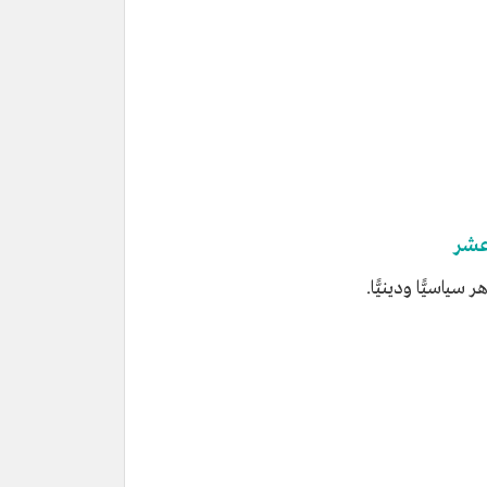
عشر
 سياسيًّا ودينيًّا.