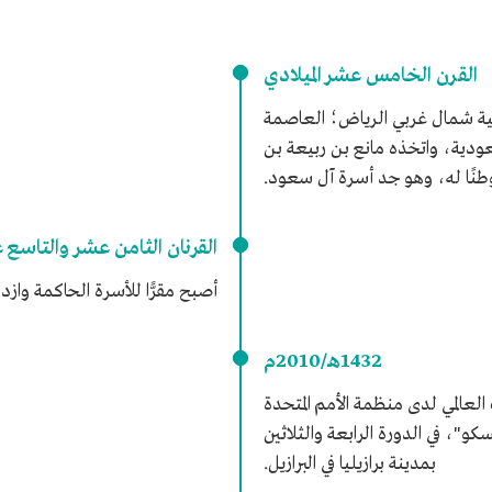
القرن الخامس عشر الميلادي
ية شمال غربي الرياض؛ العاصمة
عودية، واتخذه مانع بن ربيعة بن
وطنًا له، وهو جد أسرة آل سعود.
القرنان الثامن عشر والتاسع 
أصبح مقرًّا للأسرة الحاكمة وازدهر
1432هـ/2010م
العالمي لدى منظمة الأمم المتحدة
سكو"، في الدورة الرابعة والثلاثين
بمدينة برازيليا في البرازيل.