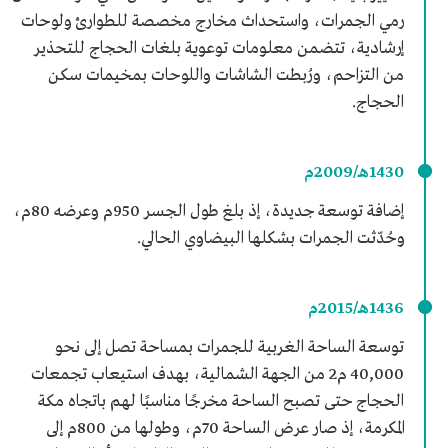
رمي الجمرات، واستحداث مخارج مخصصة للطوارئ ولوحات
إرشادية، تتضمن معلومات توعوية بلغات الحجاج للتحذير
من التزاحم، ورُبطت الشاشات واللوحات بمخيمات سكن
الحجاج.
1430هـ/2009م
إضافة توسعة جديدة، إذ بلغ طول الجسر 950م وعرضه 80م،
وحُدّثت الجمرات بشكلها البيضاوي الحالي.
1436هـ/2015م
توسعة الساحة الغربية للجمرات بمساحة تصل إلى نحو
40,000 م2 من الجهة الشمالية، بهدف استيعاب تجمعات
الحجاج حتى تصبح الساحة مخرجًا مناسبًا لهم باتجاه مكة
المكرمة، إذ صار عرض الساحة 70م، وطولها من 800م إلى