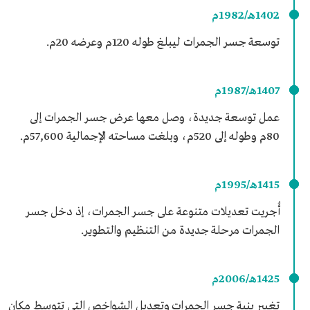
1402هـ/1982م
توسعة جسر الجمرات ليبلغ طوله 120م وعرضه 20م.
1407هـ/1987م
عمل توسعة جديدة، وصل معها عرض جسر الجمرات إلى
80م وطوله إلى 520م، وبلغت مساحته الإجمالية 57,600م.
1415هـ/1995م
أُجريت تعديلات متنوعة على جسر الجمرات، إذ دخل جسر
الجمرات مرحلة جديدة من التنظيم والتطوير.
1425هـ/2006م
تغيير بنية جسر الجمرات وتعديل الشواخص التي تتوسط مكان