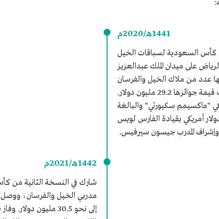
:
1441هـ/2020م
ن كأس السعودية لسباقات الخيل
لرياض على ميدان الملك عبدالعزيز
ا عدد من ملاك الخيل والفرسان
المحليين والعالميين، وبلغت قيمة جوائزها 29.2 مليون دولار.
كي "ماكسيمم سكيورتي" والبالغة
ا 20 مليون دولار أمريكي بقيادة الفارس لويس
وإشراف المدرب جيسون سيرفيس.
1442هـ/2021م
شارك في النسخة الثانية من كأ
مدربي الخيل والفرسان، ووصل م
إلى نحو 30.5 مليون دو