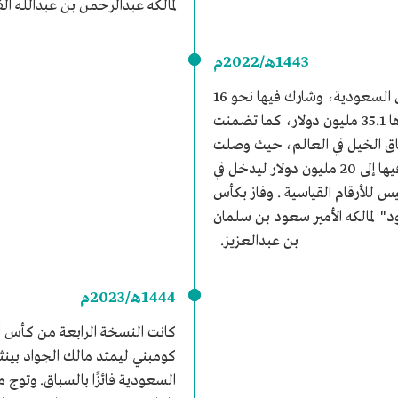
لمالكه عبدالرحمن بن عبدالله ا
1443هـ/2022م
كانت النسخة الثالثة من كأس السعودية، وشارك فيها نحو 16
دولة، وبلغ إجمالي جوائزها 35.1 مليون دولار، كما تضمنت
ق الخيل في العالم، حيث وصلت
جائزة الشوط الرئيس فيها إلى 20 مليون دولار ليدخل في
 للأرقام القياسية . وفاز بكأس
د" لمالكه الأمير سعود بن سلمان
بن عبدالعزيز.
1444هـ/2023م
كانت النسخة الرابعة من كأس ا
كومبني ليمتد مالك الجواد بين
السعودية فائزًا بالسباق. وتوج 