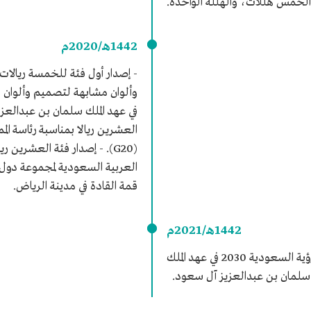
لخمس هللات، والهللة الواحدة.
1442هـ/2020م
- إصدار أول فئة للخمسة ريالات
وألوان مشابهة لتصميم وألوان 
في عهد الملك سلمان بن عبدالع
العشرين ريالا بمناسبة رئاسة ال
(G20). - إصدار فئة العشرين ري
قمة القادة في مدينة الرياض.
1442هـ/2021م
إصدار فئة المئتي ريال تخليدًا لرؤية السعودية 2030 في عهد الملك
سلمان بن عبدالعزيز آل سعود.