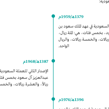
عودية:
1379هـ/1959م
لسعودية في عهد الملك سعود بن
د، بخمس فئات، هي: المئة ريال،
يالات، والخمسة ريالات، والريال
الواحد.
1387هـ/1968م
الإصدار الثاني للعملة السعودية
عبدالعزيز آل سعود بخمس فئات
ريالاً، والعشرة ريالات، والخمسة
1396هـ/1976م