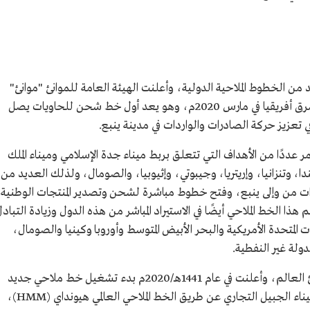
من الخطوط الملاحية الدولية، وأعلنت الهيئة العامة للموانئ "موانئ"
تشغيل أول خط ملاحي يربط المملكة مع دول شرق أفريقيا في مارس 2020م، وهو يعد أول خط شحن للحاويات يصل
ي تعزيز حركة الصادرات والواردات في مدينة ينبع.
 عددًا من الأهداف التي تتعلق بربط ميناء جدة الإسلامي وميناء الملك
ا، وتنزانيا، وإريتريا، وجيبوتي، وإثيوبيا، والصومال، ولذلك العديد من
اردات من وإلى ينبع، وفتح خطوط مباشرة لشحن وتصدير المنتجات الوطنية
م هذا الخط الملاحي أيضًا في الاستيراد المباشر من هذه الدول وزيادة التباد
ات المتحدة الأمريكية والبحر الأبيض المتوسط وأوروبا وكينيا والصومال،
دولة غير النفطية.
وعززت الهيئة العامة للموانئ ربط المملكة بموانئ العالم، وأعلنت في عام 1441هـ/2020م بدء تشغيل خط ملاحي جديد
لنقل الحاويات بين المملكة ودول شرق آسيا، بميناء الجبيل التجاري عن طريق الخط الملاحي العالمي هيونداي (HMM)،