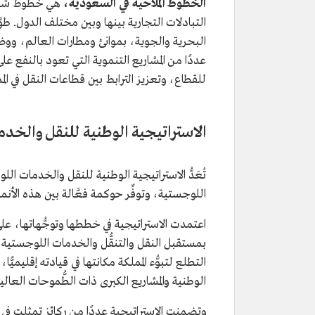
الخطوط الملاحية في
السعودية،
هي خطوط شحن ب
التبادلات التجارية بينها وبين مختلف الدول. ط
البحرية والجوية، بموانئ ومطارات العالم، وو
عددًا من المشاريع التنموية التي تعود بالنفع 
للقطاع، وتعزيز الترابط بين قطاعات النقل في ال
الاستراتيجية الوطنية للنقل والخد
تُعَدُّ الاستراتيجية الوطنية للنقل والخدمات ال
اللوجستية، وتوفِّر حوكمة فعَّالة بين هذه الأنم
اعتمدت الاستراتيجية في خططها وتوجُّهاتها، على 
بمستقبل النقل والتنقُّل والخدمات اللوجستية، والمتغ
التطلع لتبوُّء المملكة مكانتها في قيادته إقليميًّ
الوطنية والمشاريع الكبرى ذات الطُّموحات العالية
وتضمنت الاستراتيجية عددًا من ركائز تمثلت في ت