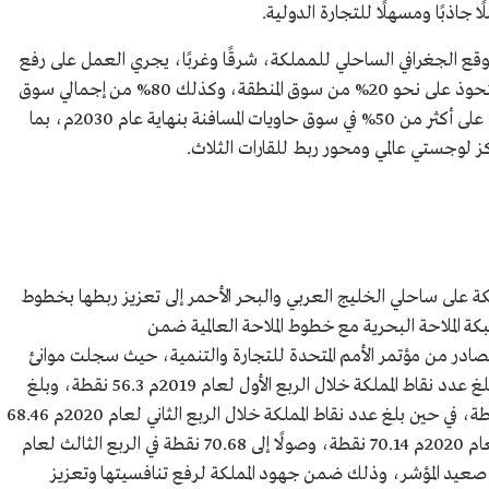
 جاذبًا ومسهلًا للتجارة الدولية.
موقع الجغرافي الساحلي للمملكة، شرقًا وغربًا، يجري العمل على رفع
نسبة الموانئ السعودية في سوق المسافنة، إذ تستحوذ على نحو 20% من سوق المنطقة، وكذلك 80% من إجمالي سوق
المسافنة في البحر الأحمر، وتسعى إلى الاستحواذ على أكثر من 50% في سوق حاويات المسافنة بنهاية عام 2030م، بما
كز لوجستي عالمي ومحور ربط للقارات الثلاث.
المملكة على ساحلي الخليج العربي والبحر الأحمر إلى تعزيز ربطها بخطوط
كة الملاحة البحرية مع خطوط الملاحة العالمية ضمن
(UNCTAD) للربع الثالث لعام 2021م الصادر من مؤتمر الأمم المتحدة للتجارة والتنمية، حيث سجلت موانئ
المملكة تقدمًا تصاعديًّا في هذا المؤشر العالمي، إذ بلغ عدد نقاط المملكة خلال الربع الأول لعام 2019م 56.3 نقطة، وبلغ
متوسط عدد نقاط المملكة لعام 2019م 62.4 نقطة، في حين بلغ عدد نقاط المملكة خلال الربع الثاني لعام 2020م 68.46
نقطة، وبلغ عدد نقاط المملكة في الربع الثالث لعام 2020م 70.14 نقطة، وصولًا إلى 70.68 نقطة في الربع الثالث لعام
ا على صعيد المؤشر، وذلك ضمن جهود المملكة لرفع تنافسيتها وتعزيز