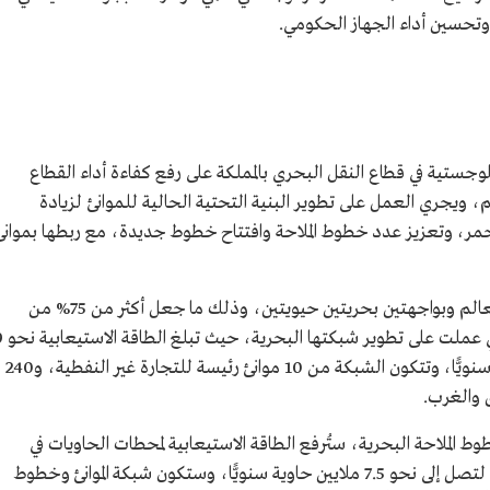
، وتحسين أداء الجهاز الحكومي.
وجستية في قطاع النقل البحري بالمملكة على رفع كفاءة أداء القطاع
، ويجري العمل على تطوير البنية التحتية الحالية للموانئ لزيادة
 البحر الأحمر، وتعزيز عدد خطوط الملاحة وافتتاح خطوط جديدة، مع ربطها بموانئ
وتتمتع المملكة بموقع استراتيجي وسط قارات العالم وبواجهتين بحريتين حيويتين، وذلك ما جعل أكثر من 75% من
التجارة البحرية غير النفطية تمر عبر ال
ملايين حاوية سنويًّا، وتستقبل 13,000 سفينة سنويًّا، وتتكون الشبكة من 10 موانئ رئيسة للتجارة غير النفطية، و240
 والغرب.
ط الملاحة البحرية، ستُرفع الطاقة الاستيعابية لمحطات الحاويات في
ميناء الملك عبدالعزيز في الدمام بأكثر من 120% لتصل إلى نحو 7.5 ملايين حاوية سنويًّا، وستكون شبكة الموانئ وخطوط