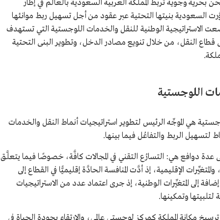
حرية وجوية تربط المملكة العربية السعودية بالعالم في إطار
وَّرت السعودية بنيتها التحتية عبر عقود من أجل تسهيل ربط موانئها
ضعت الاستراتيجية الوطنية للنقل والخدمات اللوجستية التي تستهدف
على قطاع النقل، من خلال تنويع مصادر الدخل، وتطوير البنى التحتية
مملكة.
مات اللوجستية
لوجستية هي الموجِّه الرئيس لتطوير استراتيجيات أنماط النقل والخدمات
اط لتسهيل الربط والتفاعُل فيما بينها.
عدة دوافع هي: التسارُع التقني في المجالات كافَّة، خصوصًا فيما يتعلَّق
يِّرات الإقليمية، إذ أدَّت المنافسة الحادَّة إقليميًّا في القطاع إلى
ا، إضافة إلى المتغيِّرات الوطنية، إذ جرى اعتماد عدد من الاستراتيجيات
 لتلبيتها وتمكينها.
رسيخ مكانة المملكة كمركز لوجستي عالمي، والارتقاء بجودة الحياة في