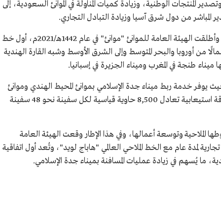
ر المنتجات الوطنية، وزيادة كميات المناولة في الموانئ السعودية، إلى
 المباشر من دول شرق آسيا وزيادة التبادل التجاري.
واستمرت عمليات التوسع الملاحي لموانئ المملكة، وأطلقت الهيئة العامة للموانئ "موانئ" في عام 1442هـ/2021م، أول خط
ًا من أوروبا والبحر المتوسط وإلى الشرق الأوسط وشبه القارة الهندية
ميناء طنجة في المغرب وميناء الجزيرة في إسبانيا.
حيث يوفر خدمة ربط ميناء جدة الإسلامي بموانئ المحيط الهندي وموانئ
شمال أوروبا، وتتكون الخدمة من 7 سفن، بطاقة استيعابية تعادل 8,500 حاوية قياسية لكل سفينة نحو 48 سفينة
 الملاحية وتوسعة أعمالها، وفي هذا الإطار وقعت الهيئة العامة
في عام 1442هـ/2021م، اتفاقية تجارية لمدة عام مع الخط الملاحي العالمي "هاباج لويد"، وتُعد أول اتفاقية
ية، ما يُسهم في زيادة عمليات المسافنة بميناء جدة الإسلامي.