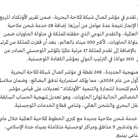
دية في عام 1445هـ/2023م، أعلى تقدم في مؤشر اتصال شبكة الملاحة البحرية، ضمن تقرير الأونكتاد للربع
الرابع 2023م، بتسجيل 79.01 نقطة، ويأتي هذا الإنجاز نتيجة عدة عوامل من أبرزها: إضافة 28 خدمة شحن ملاحية
 الملاحية العالمية، والتقدم النوعي الذي حققته المملكة في مناولة الحاويات ضمن
تصنيف "2023Lloyd's List" العالمي لكميات مناولة الحاويات، لأكبر 100 ميناء بالعالم، بعد أن قفزت المملكة من المرت
24 إلى المرتبة 16 دوليًا في مناولة أعداد الحاويات، بالإضافة إلى تقدم المملكة 17 مرتبة عالميًا بالمؤشر اللوجستي الصادر عن
وسجلت المملكة عام في 1445هـ/2024م، وفقًا للمنهجية الجديدة، 248 نقطة في مؤشر اتصال شبكة الملاحة البحرية
"LSCI"، ضمن تقرير "الأونكتاد"، خلال الربع الأول من عام 2024م، مما يؤكد استمرارية تدفق البضائع، وضمان سلا
مم المتحدة للتجارة والتنمية "الأونكتاد" تعديلات على قياس مؤشر
شكل أفضل الخصائص الحالية لموانئ الحاويات، وهو تعديل لمنهجية الحساب السابقة
النقل البحري والشحن العالمي، وتنامي قطاع الخدمات اللوجستية.
جاء هذا التقدم في المؤشر العالمي، إثر إضافة 38 خدمة شحن ملاحية جديدة مع كبرى الخطوط الملاحية العالمية خلال عام
2023م حتى نهاية الربع الأول عام 2024م، وإنشاء وتدشين 9 مناطق ومراكز لوجستية متكاملة بميناء جدة الإسلامي،
ناعي بينبع.