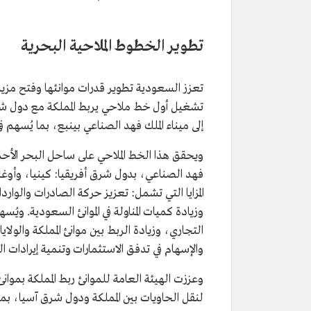
تطوير الخطوط الملاحية البحرية
تعزز السعودية تطوير قدرات موانئها وفتح مزيد 
إلى ميناء الملك فهد الصناعي بينبع، بما يُسهم ف
ويحقق هذا الخط الملاحي على ساحل البحر الأحمر
فهد الصناعي، بدول شرق أفريقيا: كينيا، وأوغند
المزايا التي تشمل: تعزيز حركة الصادرات والو
وزيادة كميات المناولة في الموانئ السعودية. ويُسه
التجاري، وزيادة الربط بين موانئ المملكة والولاي
والإسهام في تدفق الاستثمارات وتنمية إيرادات ال