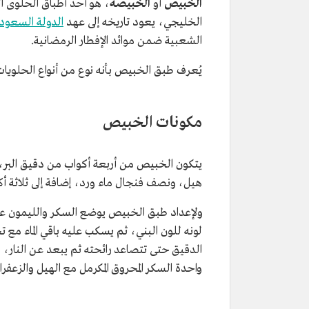
الخبيص
أو
الخبيصة
، هو أحد أطباق الحلوى ا
الخليجي، يعود تاريخه إلى عهد
الدولة السعودية
الشعبية ضمن موائد الإفطار الرمضانية.
يُعرف طبق الخبيص بأنه نوع من أنواع الحلويا
مكونات الخبيص
يتكون الخبيص من أربعة أكواب من دقيق الب
هيل، ونصف فنجال ماء ورد، إضافة إلى ثلاثة أك
ولإعداد طبق الخبيص يوضع السكر والليمون على ا
لونه للون البني، ثم يسكب عليه باقي الماء مع
الدقيق حتى تتصاعد رائحته ثم يبعد عن النار،
واحدة السكر المحروق المكرمل مع الهيل والزعفران