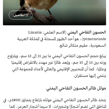
التفاصيل
الحسون التفاحي اليمني
(الاسم العلمي: Linaria
yemenensis)، هو أحد الطيور المسجلة في المملكة العربية
السعودية، مقيم متكاثر شائع.
يبلغ حجم الحسون التفاحي اليمني ما بين 11 إلى 12 سم، ويتراوح
وزنه بين 13 إلى 15 جم، ويُعد طائرًا غير مهدد بالانقراض إقليميًا
وعالميًا، كما أن المنحنيين الإقليمي والعالمي لأعداد المجموعة التي
ينتمي إليها مستقران.
موئل طائر الحسون التفاحي اليمني
يتخذ طائر الحسون التفاحي اليمني موئله بارتفاع يتجاوز 1800م، في
المناطق التي تضم أشجارًا وشجيرات، لا سيما أشجار العرعر، كما