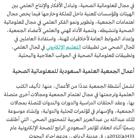
في مجال المعلوماتية الصحية، وتبادل الأفكار والإنتاج العلمي بين
الهيئات والمؤسسات المعنية داخل المملكة وخارجها فيما يخص مجال
اهتمامات الجمعية، وتطوير ونمو الفكر العلمي في مجال المعلوماتية
الصحية وتنشيطه، وتنمية الأداء المهني والعلمي لأعضاء الجمعية،
وإعداد الضوابط العامة لأخلاقيات المهنة، واستفادة العاملين في
المجال الصحي من تطبيقات
التعليم الإلكتروني
في المجال العلمي،
وتطبيقات المعلوماتية الصحية في الجوانب العلاجية والبحثية.
أعمال الجمعية العلمية السعودية للمعلوماتية الصحية
تشمل أنشطة الجمعية عددًا من الأعمال، منها: تأليف الكتب
العلمية وترجمتها في مجال اهتمام الجمعية ومجالات أخرى متصلة
بها، وعقد الحلقات الدراسية والدورات والندوات المتصلة بمجالات
الجمعية، والإسهام في المؤتمرات المحلية والدولية، وإنشاء موسوعة
الملك عبدالله بن عبدالعزيز العربية للمحتوى الصحي، التي أطلقت
رسميًّا أثناء انعقاد المؤتمر السعودي الرابع للصحة الإلكترونية عام
1433هـ/2012م، في مدينة الرياض، ودعم إجراء البحوث