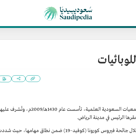
لوبائيات
هي إحدى الجمعيات السعودية العلمية، تأسست عام 1430هـ/2009م، وتُشرف علي
ها الرئيس في مدينة الرياض.
كان للجمعية السعودية للوبائيات دور فاعل خلال جائحة فيروس كورونا (كوفيد–19) ضمن نطاق مهامها، حيث ش