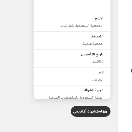
الاسم
الجمعية السعودية للوبائيات.
التصنيف
جمعية علمية.
تاريخ التأسيس
2009م.
المقر
الرياض.
الجهة المشرفة
الهيئة السعودية للتخصصات الصحية.
من المهام
استشهاد أكاديمي
المشاركة في إصدار القواعد والأدلة السريرية
الخاصة بالجمعية.
تغطية الأبحاث والدراسات المتعلقة