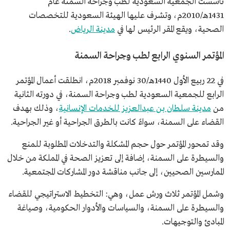
تأسست الجمعية السعودية لطب وجراحة السمنة عام
1431هـ/2010م، وتشرف عليها الهيئة السعودية للتخصصات
الصحية، ويقع المقر الرئيس لها في
مدينة الرياض
.
المؤتمر السنوي الرابع لطب وجراحة السمنة
في 22 ربيع الأول 1440هـ/30 نوفمبر 2018م، انطلقت أعمال المؤتمر
الرابع للجمعية السعودية لطب وجراحة السمنة، في دورته الثانية
من
مدينة سلطان بن عبدالعزيز للخدمات الإنسانية
، وذلك بهدف
القضاء على السمنة، سواءً كانت بالطرق الجراحية أو غير الجراحية.
وقد تمحور المؤتمر حول حجم المشكلة والتدخلات المطلوبة للمنع
والسيطرة على السمنة، إضافة إلى تعزيز الصحة في المملكة من خلال
الممارسين الصحيين، إلى جانب مناقشة دور المشاركات المجتمعية.
وشمل المؤتمر ثلاث ورش عمل، وهي: التخطيط الاستراتيجي للقضاء
والسيطرة على السمنة، والسياسات والأدوار الحكومية، وصياغة
المبادئ والتوجيهات.