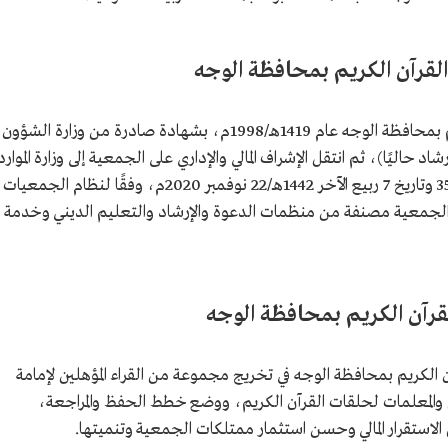
لقرآن الكريم بمحافظة الوجه
أسست الجمعية الخيرية لتحفيظ القرآن الكريم بمحافظة الوجه عام 1419هـ/1998م، بشهادة صادرة من وزارة الشؤون
د حاليًا)، ثم انتقل الإشراف المالي والإداري على الجمعية إلى وزارة الموارد
البشرية والتنمية الاجتماعية وسجلت برقم 3546 وتاريخ 7 ربيع الآخر 1442هـ/22 نوفمبر 2020م، وفقًا لنظام الجمعيات
ات الأهلية الصادر في 1437هـ/2015م، والجمعية مصنفة من منظمات الدعوة والإرشاد والتعليم الديني وخدمة
قرآن الكريم بمحافظة الوجه
لكريم بمحافظة الوجه في تخريج مجموعة من القراء المؤهلين لإمامة
ين والمعلمات لحلقات القرآن الكريم، ووضع خطط الحفظ والمراجعة،
لاستقرار المالي وحسن استثمار ممتلكات الجمعية وتنميتها.