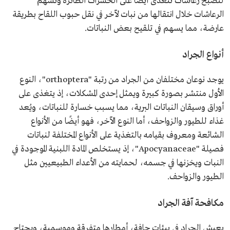
لتصبح رعاشات تتغذى أيضًا على الحشرات الطائرة وتسهم
الرعاشات خلال انتقالها من نبات لآخر في نقل حبوب اللقاح بطريقة
عارضة، مما يسهم في تلقيح بعض النباتات.
أنواع الجراد
يوجد نوعان مختلفان من الجراد من رتبة "orthoptera"، النوع
الأول منتشر بصورة كبيرة ويمثل إحدى المشكلات، إذ يتغذى على
أوراق وسيقان النباتات البرية، مما يسبب خسارة للنباتات، ويُعد
غذاء للطيور والزواحف، أما النوع الآخر، فهو أيضًا من الأنواع
الشائعة ومعروف بقيامه بالتغذية على الأنواع المختلفة لنباتات
فصيلة "Apocyanaceae"، إذ يستخلص المادة اللبنية الموجودة في
النبات ويخزنها في جسمه، لحمايته من الأعداء الطبيعيين مثل
الطيور والزواحف.
مكافحة آفة الجراد
يعيش الجراد في بيئات جافة، أمطارها متفرقة وموسمية، ويحتاج