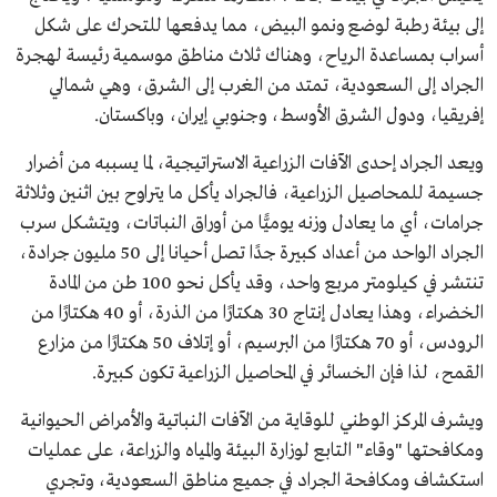
إلى بيئة رطبة لوضع ونمو البيض، مما يدفعها للتحرك على شكل
أسراب بمساعدة الرياح، وهناك ثلاث مناطق موسمية رئيسة لهجرة
الجراد إلى السعودية، تمتد من الغرب إلى الشرق، وهي شمالي
إفريقيا، ودول الشرق الأوسط، وجنوبي إيران، وباكستان.
ويعد الجراد إحدى الآفات الزراعية الاستراتيجية، لما يسببه من أضرار
جسيمة للمحاصيل الزراعية، فالجراد يأكل ما يتراوح بين اثنين وثلاثة
جرامات، أي ما يعادل وزنه يوميًّا من أوراق النباتات، ويتشكل سرب
الجراد الواحد من أعداد كبيرة جدًا تصل أحيانا إلى 50 مليون جرادة،
تنتشر في كيلومتر مربع واحد، وقد يأكل نحو 100 طن من المادة
الخضراء، وهذا يعادل إنتاج 30 هكتارًا من الذرة، أو 40 هكتارًا من
الرودس، أو 70 هكتارًا من البرسيم، أو إتلاف 50 هكتارًا من مزارع
القمح، لذا فإن الخسائر في المحاصيل الزراعية تكون كبيرة.
ويشرف المركز الوطني للوقاية من الآفات النباتية والأمراض الحيوانية
ومكافحتها "وقاء" التابع لوزارة البيئة والمياه والزراعة، على عمليات
استكشاف ومكافحة الجراد في جميع مناطق السعودية، وتجري