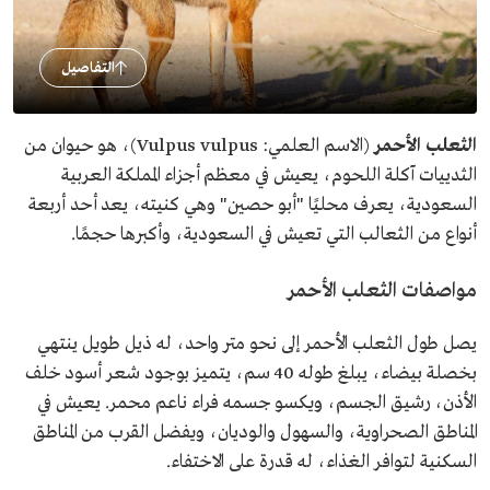
التفاصيل
الثعلب الأحمر
(الاسم العلمي: Vulpus vulpus)، هو حيوان من
الثدييات آكلة اللحوم، يعيش في معظم أجزاء المملكة العربية
السعودية، يعرف محليًا "أبو حصين" وهي كنيته، يعد أحد أربعة
أنواع من الثعالب التي تعيش في السعودية، وأكبرها حجمًا.
مواصفات الثعلب الأحمر
يصل طول الثعلب الأحمر إلى نحو متر واحد، له ذيل طويل ينتهي
بخصلة بيضاء، يبلغ طوله 40 سم، يتميز بوجود شعر أسود خلف
الأذن، رشيق الجسم، ويكسو جسمه فراء ناعم محمر. يعيش في
المناطق الصحراوية، والسهول والوديان، ويفضل القرب من المناطق
السكنية لتوافر الغذاء، له قدرة على الاختفاء.