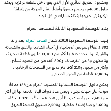
ومشروع الطريق الدائري الأول الذي يقع داخل المنطقة المركزية ويمتد
بطول 4600م، ويضم جسورًا وأنفاقًا لنقل الحركة من المنطقة
المركزية إلى خارجها بثلاثة مسارات في كل اتجاه.
بناء التوسعة السعودية الثالثة للمسجد الحرام
بُنيت التوسعة السعودية الثالثة شمال
المسجد الحرام
بعد إزالة
5,882 عقارًا وتعويض أصحابها، في أحياء الشامية والفلق والشبيكة
والقرارة، واستخدمت فيها أكثر من 13,100 مليون قطعة صخرية،
و3 ملايين م3 من الخرسانة، و800 ألف طن من الحديد المسلّح،
وأكثر من مليون و210 آلاف متر مربع من المسطحات الرخامية،
و37,800 قطعة من الحجر الصناعي.
يمكن دخول التوسعة الشمالية للمسجد الحرام عبر 188 مدخلًا
موزعةً على جهات المبنى، ويصل عدد دورات المياه التابعة لها إلى أكثر
من 12,400 دورة مياه، إضافةً إلى 8,650 ميضأةً، و1,020 نجفة،
و3,600 وحدة إضاءة حائطية، و2,500 صندوقٍ لمكافحة الحريق.