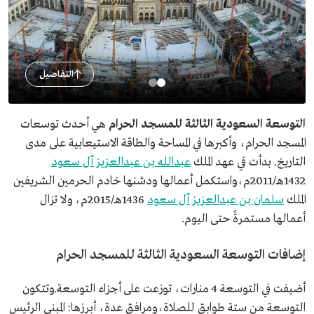
التفاصيل
التوسعة السعودية الثالثة للمسجد الحرام
هي أحدث توسعات
المسجد الحرام، وأكبرها في المساحة والطاقة الاستيعابية على مدى
التاريخ. بدأت في عهد الملك
عبدالله بن عبدالعزيز آل سعود
1432هـ/2011م،واستكمل أعمالها ودشنها خادم الحرمين الشريفين
الملك
سلمان بن عبدالعزيز آل سعود
1436هـ/2015م، ولا تزال
أعمالها مستمرةً حتى اليوم.
إضافات التوسعة السعودية الثالثة للمسجد الحرام
أضيفت في التوسعة 4 منارات، توزعت على أجزاء التوسعة.وتتكون
التوسعة من ستة طوابق للصلاة،ومرافق عدة، أبرزها: المبنى الرئيس