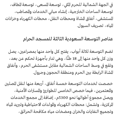
في الجهة الشمالية للحرم المكي، توسعة المسعى، توسعة المطاف،
توسعة الساحات الخارجية، إنشاء مباني الخدمات والمصاطب،
المستشفى، أنفاق المشاة ومحطات النقل، محطات الكهرباء وخزانات
المياه، تصريف السيول.
عناصر التوسعة السعودية الثالثة للمسجد الحرام
تضم التوسعة ثلاثة أبواب، يفتح كل واحد منها بمصراعين، يصل
وزن كل واحد منها إلى 18 طنًّا، وهي تدار بأجهزة تحكم عن بعد،
وتقع في وسط الساحات الشمالية مقابل مستشفى الحرم، وأنفاق
المشاة الرابطة بين الحرم ومنطقة الحجون وجرول.
خصصت لخدمات التوسعة خمسة أنفاق، أربعة منها لنقل المصلين
والمعتمرين، فيما خصص الخامس للطوارئ والمسارات الأمنية،
ويصل مجموع أطوالها نحو 5300م، إضافة إلى مجمع الخدمات
المركزية، وتشمل: محطات الكهرباء والمولدات الاحتياطية وتبريد المياه
وتجميع النفايات والخزان ومضخات مياه مكافحة الحرائق،