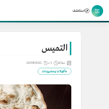
استكشف
التميس
مقالة
1 د
24/08/2021
مأكولات ومشروبات