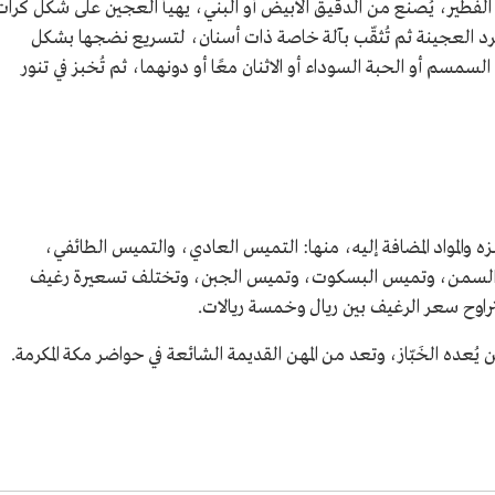
طير، يُصنع من الدقيق الأبيض أو البني، يهيأ العجين على شكل كرات
د العجينة ثم تُثقّب بآلة خاصة ذات أسنان، لتسريع نضجها بشكل
سم أو الحبة السوداء أو الاثنان معًا أو دونهما، ثم تُخبز في تنور
والمواد المضافة إليه، منها: التميس العادي، والتميس الطائفي،
السمن، وتميس البسكوت، وتميس الجبن، وتختلف تسعيرة رغيف
تراوح سعر الرغيف بين ريال وخمسة ريالات.
يُعده الخَبّاز، وتعد من المهن القديمة الشائعة في حواضر مكة المكرمة.