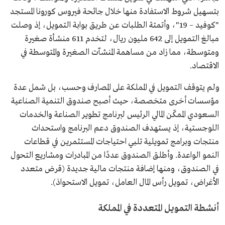
بتسهيل شروط الاستفادة منها خلال جائحة فيروس كورونا المستجد
"كوفيد – 19"، وأتمتة الطلبات عن طريق بوابة التمويل، إذ وصلت
مبالغ التمويل إلى 642 مليون ريال، لتخدم 611 منشأة صغيرة
ومتوسطة، مما زاد من مساهمة المنشآت الصغيرة والمتوسطة في
الاقتصاد.
ولم يتوقف التمويل في المملكة على المصارف وحسب، بل شمل عدة
مؤسسات أخرى متخصصة، حيث أصبح صندوق التنمية الصناعية
السعودي الممكّن المالي الرئيس لبرنامج تطوير الصناعة والخدمات
اللوجستية، إذ يستهدف الصندوق دعم البرنامج واستحداث
منتجات وبرامج تمويلية تلبي احتياجات المستثمرين في قطاعات
النمو الواعدة. وأطلق الصندوق عددًا من المبادرات ومشاريع التحول
في الصندوق، ومنها إضافة منتجات مالية جديدة (قرض متعدد
الأغراض، تمويل رأس المال العامل، تمويل الاستحواذ).
أنشطة التمويل المتعددة في المملكة