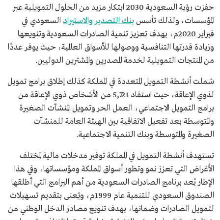
حفزت رؤية السعودية 2030 ابتكار مزيد من الحلول التمويلية عبر
المؤسسات، ولذلك تأسس
بنك التصدير والاستيراد
السعودي في
فبراير 2020م، بهدف تعزيز تنمية الصادرات السعودية وتنويعها
وزيادة قدرتها التنافسية ووصولها للأسواق العالمية، حيث يوفر عددًا
من المنتجات التمويلية لخدمة المصدرين والمشترين الدوليين.
شملت أنشطة التمويل المتعددة في المملكة كذلك إطلاق برامج تمويل
لذوي الإعاقة، حيث استفاد 5,721 من الأشخاص ذوي الإعاقة من
برامج التمويل الاجتماعي، العمل الحر وتمويل المنشآت الصغيرة
والمتوسطة بعد تفعيل الاتفاقية بين الهيئة العامة للمنشآت
الصغيرة والمتوسطة وبنك التنمية الاجتماعية.
تستهدف أنشطة التمويل في المملكة توفير مدخلات مالية لمختلف
الأغراض التي تعزز نمو وتطور أسواق المملكة ومؤسساتها، وفي هذا
الإطار يُعد برنامج الصادرات السعودية من أهم البرامج التي أطلقها
الصندوق السعودي للتنمية عام 1999م، ويُعنى بتقديم تسهيلات
لتمويل الصادرات وضمانها، بهدف تنويع مصادر الدخل الوطني من