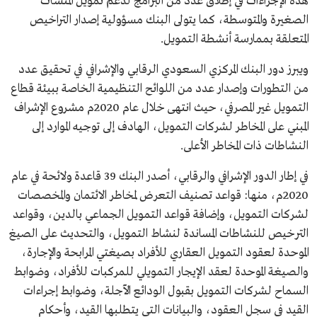
هذه الإجراءات في إطلاق عدد من البرامج لدعم تمويل المنشآت
الصغيرة والمتوسطة، كما يتولى البنك مسؤولية إصدار التراخيص
المتعلقة بممارسة أنشطة التمويل.
ويبرز دور البنك المركزي السعودي الرقابي والإشرافي في تحقيق عدد
من التطورات وإصدار عدد من اللوائح التنظيمية الخاصة ببيئة قطاع
التمويل غير المصرفي، حيث انتهى خلال عام 2020م مشروع الإشراف
المبني على المخاطر لشركات التمويل، الهادف إلى توجيه الموارد إلى
النشاطات ذات المخاطر الأعلى.
في إطار الدور الإشرافي والرقابي، أصدر البنك 39 قاعدة ولائحة في عام
2020م، منها: قواعد تصنيف التعرض لمخاطر الائتمان والمخصصات
لشركات التمويل، وإضافة قواعد التمويل الجماعي بالدين، وقواعد
الترخيص للنشاطات المساندة لنشاط التمويل، والتحديث على الصيغ
الموحدة لعقود التمويل العقاري للأفراد بصيغتي المرابحة والإجارة،
والصيغة الموحدة لعقد الإيجار التمويلي للمركبات للأفراد، وضوابط
السماح لشركات التمويل بقبول الودائع الآجلة، وضوابط إجراءات
القيد في سجل العقود، والبيانات التي يتطلبها القيد، وأحكام