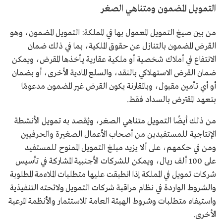
التمويل المضمون ومتناهي الصغر
من بين صيغ التمويل المعمول بها في المملكة: التمويل المضمون، وهو
القرض المضمون بالتنازل عن حقوق الملكية، بما في ذلك ضمان
الانتفاع في أملاك شخصية أو ملكية عقارية يأخذها المقرض، ويمكن
ضمان القرض الاستهلاكي بالنقد، والسلع المادية الأخرى، أو بضمان
أو أي تأمين مقبول، وبالمقارنة يكون القرض غير المضمون مدعومًا
بتعهد المقترض بالسداد فقط.
من ذلك أيضًا التمويل متناهي الصغر، ويُقصد به تمويل الأنشطة
الإنتاجية للمستفيدين من أصحاب الأعمال الصغيرة والحرفيين
ومن في حكمهم، على ألا يزيد مبلغ التمويل الممنوح للمستفيد
على 100 ألف ريال، ويمكن للشركات الأجنبية المشاركة في تأسيس
شركات تمويل في المملكة إذا انطبقت عليها متطلبات الملاءمة المطلوبة
والشروط الواردة في نظام مراقبة شركات التمويل ولائحته التنفيذية
واستيفاء متطلبات وشروط الهيئة العامة للاستثمار والأنظمة المرعية
الأخرى.