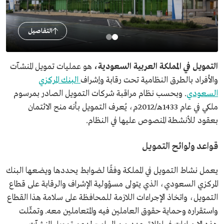
التفاصيل
التمويل في المملكة العربية السعودية،
هو عمليات تمويل المنشآت
والأفراد بالطرق النظامية تحت رقابة وإشراف
البنك المركزي
السعودي
. وبحسب نظام مراقبة شركات التمويل الصادر بمرسوم
ملكي في عام 1433هـ/2012م، يُعرف التمويل بأنه منح الائتمان
بعقود للأنشطة المنصوص عليها في النظام.
قواعد ولوائح التمويل
يعمل نشاط التمويل في المملكة وفقًا لضوابط يحددها ويضعها البنك
المركزي السعودي، الذي يتولى مسؤولية الإشراف والرقابة على قطاع
التمويل، واتخاذ الإجراءات اللازمة للمحافظة على سلامة هذا القطاع
واستقراره وحماية حقوق العاملين فيه والمتعاملين معه. وتمثّلت