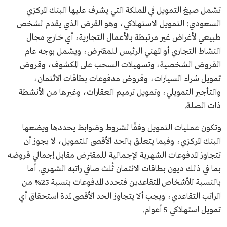
تشمل صيغ التمويل في المملكة التي يشرف عليها البنك المركزي
السعودي: التمويل الاستهلاكي، وهو القرض الذي يقدم لشخص
طبيعي لأغراض غير مرتبطة بالأعمال التجارية، أي خارج مجال
النشاط التجاري أو المهني الرئيس للمقترض، ويشمل بوجه عام
القروض الشخصية، وتسهيلات السحب على المكشوف، وقروض
تمويل شراء السيارات، وقروض مدفوعات بطاقات الائتمان،
والتأجير التمويلي، وتمويل ترميم العقارات، وغيرها من الأنشطة
ذات الصلة.
وتكون عمليات التمويل وفقًا لشروط وضوابط يحددها ويضعها
البنك المركزي، وفيما يتعلق بالحد الأقصى للتمويل، لا يجوز أن
تتجاوز المدفوعات الشهرية الإجمالية للمقترض مقابل إجمالي قروضه
بما في ذلك ديون بطاقات الائتمان ثُلث صافي راتبه الشهري. أما
بالنسبة للأشخاص المتقاعدين فتحدد المدفوعات بنسبة 25% من
الراتب التقاعدي، ويجب ألا يتجاوز الحد الأقصى لمدة استحقاق أي
تمويل استهلاكي 5 أعوام.