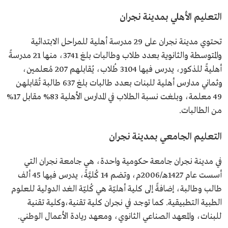
التعليم الأهلي بمدينة نجران
تحتوي مدينة نجران على 29 مدرسة أهلية للمراحل الابتدائية
والمتوسطة والثانوية بعدد طلاب وطالبات بلغ 3741، منها 21 مدرسةً
أهليةً للذكور، يدرس فيها 3104 طُلاب، يُقابلهم 207 مُعلمين،
وثماني مدارس أهلية للبنات بعدد طالبات بلغ 637 طالبة تُقابلهن
49 معلمة، وبلغت نسبة الطلاب في المدارس الأهلية 83% مقابل 17%
من الطالبات.
التعليم الجامعي بمدينة نجران
في مدينة نجران جامعة حكومية واحدة، هي جامعة نجران التي
أسست عام 1427هـ/2006م، وتضم 14 كُليَّةً، يدرس فيها 45 ألف
طالب وطالبة، إضافةً إلى كلية أهليّة هي كُليّة الغد الدولية للعلوم
الطبية التطبيقية. كما توجد في نجران كلية تقنية،وكلية تقنية
للبنات، والمعهد الصناعي الثانوي، ومعهد ريادة الأعمال الوطني.