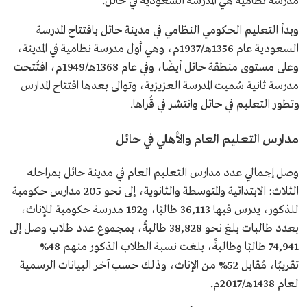
مدرسة نظامية هي المدرسة السعودية في حائل.
وبدأ التعليم الحكومي النظامي في مدينة حائل بافتتاح المدرسة
السعودية عام 1356هـ/1937م، وهي أول مدرسة نظامية في المدينة،
وعلى مستوى منطقة حائل أيضًا، وفي عام 1368هـ/1949م، افتُتحت
مدرسة ثانية سُميت المدرسة العزيزية، وتوالى بعدها افتتاح المدارس
وتطور التعليم في حائل وانتشر في قُراها.
مدارس التعليم العام والأهلي في حائل
وصل إجمالي عدد مدارس التعليم العام في مدينة حائل بمراحله
الثلاث: الابتدائية والمتوسطة والثانوية، إلى نحو 205 مدارس حكومية
للذكور، يدرس فيها 36,113 طالبًا، و192 مدرسة حكومية للإناث،
بعدد طالبات بلغ نحو 38,828 طالبةً، بمجموع عدد طلاب وصل إلى
74,941 طالبًا وطالبةً، بلغت نسبة الطلاب الذكور منهم 48%
تقريبًا، مُقابل 52% من الإناث، وذلك حسب آخر البيانات الرسمية
لعام 1438هـ/2017م.