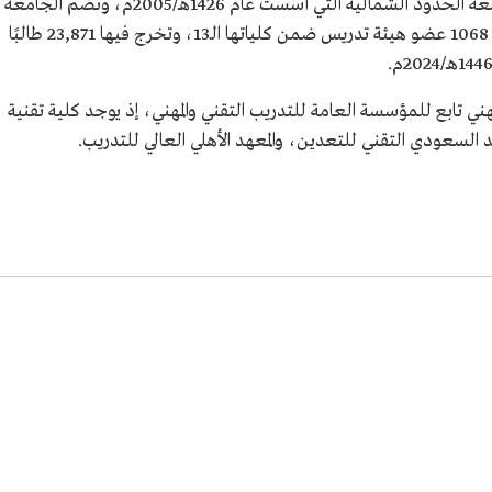
في مدينة عرعر جامعة حكومية واحدة، هي جامعة الحدود الشمالية التي أُسست عام 1426هـ/2005م، وتضم الجامعة
16,415 طالبًا وطالبةً على مقاعد الدراسة، ونحو 1068 عضو هيئة تدريس ضمن كلياتها الـ13، وتخرج فيها 23,871 طالبًا
هني تابع للمؤسسة العامة للتدريب التقني والمهني، إذ يوجد كلية تقنية
هد السعودي التقني للتعدين، والمعهد الأهلي العالي للتدريب.