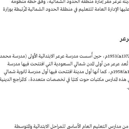
دينة عرعر مقر إمارة منطقة الحدود الشمالية، وفق خطة منظومة
يها الإدارة العامة للتعليم في منطقة الحدود الشمالية المُرتبطة بوزارة
رعر
تعود بدايات التعليم النظامي في عرعر إلى عام 1372هـ/1953م، حين أُسست مدرسة عرعر الابتدائية الأولى (مدرسة محمد
إذ تُعد عرعر من أولى المدن شمالي السعودية التي افتتحت فيها مدرسة
ابتدائية، ومنها نشأت المدرسة المتوسطة عام 1377هـ/1958م، كما أنها أول مدينة افتتحت فيها أول مدرسة ثانوية شمالي
 عام 1379هـ/1959م. وكانت في هذه المدارس مكتبات حوت كتبًا في تخصصات متعددة، كالمراجع الدينية
.
ن 185 مدرسة حكومية من مدارس التعليم العام الأساسي للمراحل الابتدائية والمتوسطة