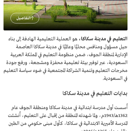
التفاصيل
التعليم في مدينة سكاكا،
هو العملية التعليمية الهادفة إلى بناء
جيل مسؤول ومنافس محليًّا وعالميًّا في مدينة سكاكا العاصمة
الإدارية لمنطقة الجوف، ضمن منظومة التعليم في المملكة العربية
السعودية، عبر توفير بيئة تعليمية محفزة ومشجعة، ورفع جودة
مخرجات التعليم وتنمية الشراكة المجتمعية في ضوء سياسة التعليم
في السعودية.
بدايات التعليم في مدينة سكاكا
أُسست أول مدرسة ابتدائية في مدينة سكاكا ومنطقة الجوف عام
1362هـ/1943م، ولما شهدته المنطقة من إقبال على التعليم، أُنشئت
المدرسة الأميرية الابتدائية في سكاكا، كأول مبنى حكومي من الطين