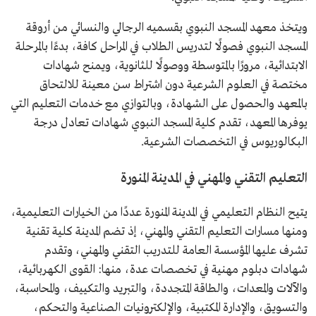
ويتخذ معهد المسجد النبوي بقسميه الرجالي والنسائي من أروقة
المسجد النبوي فصولًا لتدريس الطلاب في المراحل كافة، بدءًا بالمرحلة
الابتدائية، مرورًا بالمتوسطة ووصولًا للثانوية، ويمنح شهادات
مختصة في العلوم الشرعية دون اشتراط سن معينة للالتحاق
بالمعهد والحصول على الشهادة، وبالتوازي مع خدمات التعليم التي
يوفرها المعهد، تقدم كلية المسجد النبوي شهادات تعادل درجة
البكالوريوس في التخصصات الشرعية.
التعليم التقني والمهني في المدينة المنورة
يتيح النظام التعليمي في المدينة المنورة عددًا من الخيارات التعليمية،
ومنها مسارات التعليم التقني والمهني، إذ تضم المدينة كلية تقنية
تشرف عليها المؤسسة العامة للتدريب التقني والمهني، وتقدم
شهادات دبلوم مهنية في تخصصات عدة، منها: القوى الكهربائية،
والآلات والمعدات، والطاقة المتجددة، والتبريد والتكييف، والمحاسبة،
والتسويق، والإدارة المكتبية، والإلكترونيات الصناعية والتحكم،