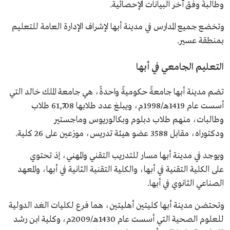
وطالبةً وفق آخر البيانات الإحصائية.
وتخضع جميع المدارس في مدينة أبها لإشراف الإدارة العامة للتعليم
بمنطقة عسير.
التعليم الجامعي في أبها
تضم مدينة أبها جامعةً حكوميةً واحدةً، هي جامعة الملك خالد التي
أسست عام 1419هـ/1998م، ويبلغ عدد طلابها 61,708 طلاب
وطالبات، منهم طلاب دبلوم وبكالوريوس وماجستير
ودكتوراه، مقابل 3588 عضو هيئة تدريس، موزعين على 26 كلية.
ويوجد في مدينة أبها مسار للتدريب التقني والمهني، إذ تحتوي
على الكلية التقنية في أبها، والكلية التقنية الثانية في أبها، والمعهد
الصناعي الثانوي في أبها.
وتحتضن مدينة أبها كليتين أهليتين، هما فرع لكليات الغد الدولية
للعلوم الصحية التي أسست عام 1430هـ/2009م، وكلية ابن رشد