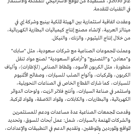
عام 2030م، مستفيدة من الموقع الاستراتيجي للمملكة والاستثمار
في التقنيات المتقدمة.
وعقدت اتفاقية استثمارية بين الهيئة الملكية بينبع وشركة إي في
ميتالز العربية، لإنشاء مصنع إنتاج كيميائيات البطارية الكهربائية،
من خلال إنتاج الليثيوم، والزنك، والنيكل.
وعملت المجموعات الصناعية مع شركات سعودية، مثل "سابك"
و"معادن" و"التصنيع" و"أرامكو السعودية" لصنع مواد تنقل
متطورة، مثل الكربون الأسود، والمطاط الصناعي (للإطارات)، وألياف
الكربون، والمركبات، وألواح الصلب للسيارات، وصفائح الألمنيوم
للسيارات، كما شارك القطاع الخاص في الصناعات التحويلية،
واستثمر في صناعة السيارات، وأنتج فلاتر الزيت، ولوحات الدوائر
الكهربائية، والبطاريات، والكابلات، والمواد اللاصقة، والمواد المركبة.
وقدمت المجمعات الصناعية عدة مساعدات ودعم للمستثمرين
والشركات المهتمة بالسيارات، شمل: عمل أبحاث للسوق، وتحديد
المواقع والموردين والموظفين، وتقديم الدعم في التطبيقات والإعدادات،