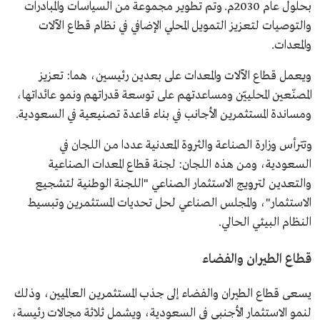
بحلول عام 2030م. وتم تطوير مجموعة من السياسات والمبادرات
والتوصيات لتعزيز التمويل المحلي الإضافي في نظام قطاع الآلات
والمعدات.
ويعمل قطاع الآلات والمعدات على بعدين رئيسين، هما: تعزيز
المصنّعين المحلييّن ومساعدتهم على توسعة قدراتهم ونمو عائداتها،
ومساندة المستثمرين الأجانب في بناء قاعدة تصنيعية في السعودية.
وتترأس وزارة الصناعة والثروة المعدنية عددا من اللجان في
السعودية، ومن هذه اللجان: لجنة قطاع المعدات الصناعية
والتعدين لترويج الاستثمار الصناعي "اللجنة الوطنية لتشجيع
الاستثمار"، والمجلس الصناعي لحل تحديات المستثمرين وتبسيط
النظام البيئي الحالي.
قطاع الطيران والفضاء
يسعى قطاع الطيران والفضاء إلى جذب المستثمرين العالميين، وذلك
لنمو الاستثمار الأجنبي في السعودية، ويشمل ثلاثة مجالات رئيسة،