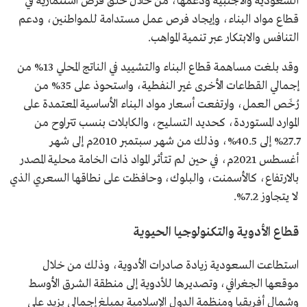
السعودية والأجنبية ودعمها، من خلال خلق فرص استثمارية في
قطاع مواد البناء، وإيجاد فرص عمل مستدامة للمواطنين، ودعم
التنافس والابتكار عبر تنمية المواهب.
وقد بلغت مساهمة قطاع البناء والتشييد في الناتج المحلي 13% من
إجمالي القطاعات الأخرى غير النفطية، واستحوذ على 35% من
رُخَص العمل، وارتفعت أسعار مواد البناء الأساسية المعتمدة على
الموارد المستوردة، كحديد التسليح، والكابلات بنسب تتراوح من
27.7% إلى 40.5%، وذلك من شهر سبتمبر 2010م إلى شهر
أغسطس 2021م، في حين لم تتأثر المواد ذات الخامة محلية المصدر
بالارتفاع، كالأسمنت، والبلوك، وحافظت على نطاقها السعري الذي
لا يتجاوز 7.2%.
قطاع الأدوية والتكنولوجيا الحيوية
استطاعت السعودية زيادة صادرات الأدوية، وذلك من خلال
موقعها الجغرافي، وتصديرها للأدوية إلى منطقة الشرق الأوسط
وشمال أفريقيا ومنظمة الدول الإسلامية بمبلغ إجمالي يزيد على