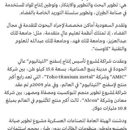
هي: تطوير البحث والتطوير والابتكار، وتوطين إنتاج المواد المستخدمة
في صناعة الطيران، وتطوير سلسلة التوريد الخاصة بالفضاء.
وتقدم السعودية أماكن مخصصة لإجراء البحوث المتقدمة في مجال
الفضاء، إذ تمتلك أنظمة تعليم عالٍ متقدمة، مثل: جامعة الملك
عبدالعزيز، وجامعة الملك فهد، وجامعة الملك عبدالله للعلوم
والتقنية "كاوست".
وعقدت شراكة لمشروع تأسيس إنتاج إسفنج "التيتانيوم" عالي
الجودة في مدينة ينبع الصناعية، بسعة 15.6 كيلو طن، بين شركة
"AMIC" وشركة "Toho titanium metal"، التي تعد رابع أكبر
منتج لإسفنج "التيتانيوم" في العالم، وفي عام 2009م تم عقد
شراكة لمشروع تطوير منجم للبوكسيت ومصفاة ومصهر، بين شركة
معادن وشركة "Alcoa"، ثالث أكبر منتج للألمنيوم في العالم بمبلغ
10.8 مليارات دولار.
ودشنت الهيئة العامة للصناعات العسكرية مشروع تطوير صيانة
وتصنيع وتوطين منظومات الطائرات بدون طيار، بحجم استثمارات