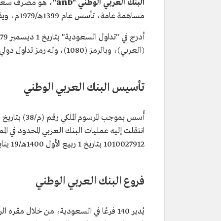
البنك العربي الوطني "anb"
، هو مصرف سعودي
مساهمة عامة، تأسس عام 1399هـ/1979م، ويقع مقره الرئيس في العاصمة الرياض.
(العربي)، وبالرمز (1080)، وله رمز تداول دولي (SA0007879105)، يبلغ رأسماله 15 مليار ريال.
تأسيس البنك العربي الوطني
انتقلت إليه عمليات البنك العربي المحدود في 
1010027912 بتاريخ 1 ربيع الأول 1400هـ/19 يناير 1980م.
فروع البنك العربي الوطني
يُدير 140 فرعًا في السعودية، من خلال مقر