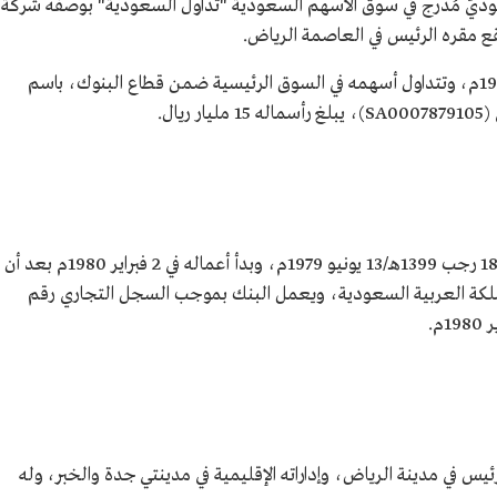
ٌّ مُدرج في سوق الأسهم السعودية "تداول السعودية" بوصفه شركة
أدرج في "تداول السعودية" بتاريخ 1 ديسمبر 1979م، وتتداول أسهمه في السوق الرئيسية ضمن قطاع البنوك، باسم
أُسس بموجب المرسوم الملكي رقم (م/38) بتاريخ 18 رجب 1399هـ/13 يونيو 1979م، وبدأ أعماله في 2 فبراير 1980م بعد أن
المملكة العربية السعودية، ويعمل البنك بموجب السجل التجاري رقم
ه الرئيس في مدينة الرياض، وإداراته الإقليمية في مدينتي جدة والخبر، وله