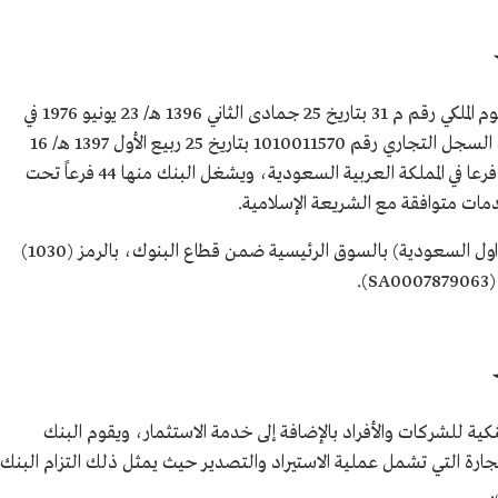
تأسس البنك السعودي للاستثمار بموجب المرسوم الملكي رقم م 31 بتاريخ 25 جمادى الثاني 1396 هـ/ 23 يونيو 1976 في
المملكة العربية السعودية. يعمل البنك بموجب السجل التجاري رقم 1010011570 بتاريخ 25 ربيع الأول 1397 هـ/ 16
مارس 1977 من خلال شبكة فروعة وعددها 48 فرعا في المملكة العربية السعودية، ويشغل البنك منها 44 فرعاً تحت
دمات متوافقة مع الشريعة الإسلامية.
تتداول أسهم البنك السعودي للاستثمار في (تداول السعودية) بالسوق الرئيسية ضمن قطاع البنوك، بالرمز (1030)
.
ة للشركات والأفراد بالإضافة إلى خدمة الاستثمار، ويقوم البنك
ارة التي تشمل عملية الاستيراد والتصدير حيث يمثل ذلك التزام البنك
.