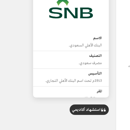
أبريل 2021م،
الاسم
البنك الأهلي السعودي.
التصنيف
مصرف سعودي.
،
التأسيس
1953م تحت اسم البنك الأهلي التجاري.
المقر
مدينة الرياض.
الرأسمال
استشهاد أكاديمي
60 مليار ريال.