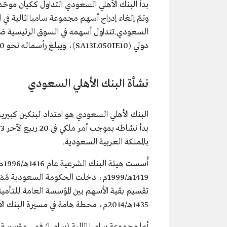
وتمّ إلغاء إدراج أسهم مجموعة سامبا المالية في
دولي (SA13L050IE10)، ويبلغ رأسماله نحو 60 مليار ريال.
نشأة البنك الأهلي السعودي
البنك الأهلي السعودي هو امتداد لبنكين كبيرين 
بالمملكة العربية السعودية.
1419هـ/1999م، دخلت الحكومة السعودية
تقسيم بقية الأسهم بين المؤسسة العامة للتأم
1435هـ/2014م، محطة هامة في مسيرة البنك الأهلي التجاري، إذ طرح 25% من أسهمه للاكتتاب العام.
أما مجموعة سامبا المالية (سامبا) فهي مؤسسة