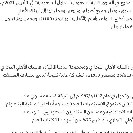
بدأ البنك الأهلي السعودي التداول ككيان موحّد مدرج في السوق المالية السعودية "تداول السعودية" في 1 
 السوق، ونقل جميع أصولها وديونها وعملياتها إلى البنك الأهلي
السعودي.تتداول أسهمه في السوق الرئيسية ضمن قطاع البنوك، باسم (الأهلي)، وبالرمز (1180)، ويحمل رمز تداول
(البنك الأهلي التجاري ومجموعة سامبا المالية)، فالبنك الأهلي التجاري
بدأ نشاطه بموجب أمر ملكي في 20 ربيع الآخر 1373هـ/26 ديسمبر 1953م، كشراكة عامة نتيجةً لدمج مصارف العملات
أُسست هيئة البنك الشرعية عام 1416هـ/1996م، وتحول في عام 1417هـ/1997م إلى شركة مُساهمة، وفي عام
 مُمَثلة في صندوق الاستثمارات العامة مساهمةً بأغلبية ملكية البنك وتم
ينات الاجتماعية وعدد من المستثمرين السعوديين، شهد عام
 سعودية متخصصة في مجال الخدمات المصرفية والمالية، شهد عام