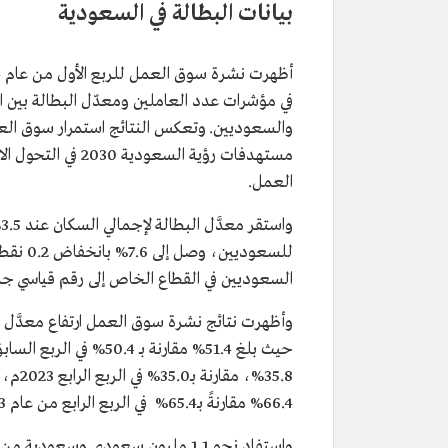
بيانات البطالة في السعودية
في مؤشرات عدد العاملين ومعدّل البطالة بين ا
والسعوديين. وتعكس النتائج استمرار سوق الع
مستهدفات رؤية ال
العمل.
السعوديين في القطاع الخاص إلى رقم قياسي جديد، بلغ 2,363,194 سعودي
حيث بلغ 51.4% مقارنة 
35.8%
66.4% مقارنةً بـ65.4% في الربع الرابع من عام 2023م.
واستفاد نحو 1.1 مليون سعودي وسعو