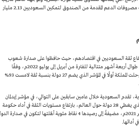
وتوظيف وتمكين الكوادر الوطنية، فيما تجاوزت مصروفات الدعم المقدمة من الصندوق لتمكين السعوديين 2.13 مليار
رتفاع ثقة السعوديين في اقتصادهم، حيث حافظوا على صدارة شعوب
العالم في الثقة بالتوجهات الاقتصادية لدولتهم طوال أربعة أشهر متتالية للفترة من أبريل إلى يوليو 2022م، وفقًا
لاستبيان أجرته شركة الأبحاث العالمية Ipsos، وحلت المملكة أولًا في المؤشر الذي يضم 27 دولة بنسبة ثقة لامست 93%
ية، تقدم السعودية خلال عامين سابقين على التوالي، في مؤشر إيدلمان
للثقة، حيث احتلت عام 2021م صدارة المؤشر الذي يغطي 28 دولة حول العالم، بارتفاع مستويات الثقة في أداء حكومة
المملكة من 78% في يناير 2020م إلى 82% في يناير 2021م، مضيفةً إلى رصيدها 4 نقاط مئوية أهّلتها لتكون في صدارة ال
 أدائها.