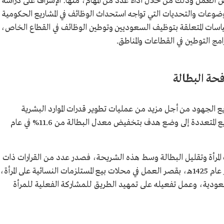
 العمل وذلك من خلال أداء عدد من المهام، منها: الإشراف على دراسة
وضوعات والتحديات التي تواجه استحداث الوظائف في المشاريع الحكومية
اسات المتعلقة بتوظيف السعوديين وتوطين الوظائف في القطاع الخاص،
مج التوطين في القطاعات والمناطق.
برامج رؤية السعودية 2030 إلى تسريع الجهود من أجل مزيد من عمليات تطوير قدرات الموارد البشرية
الوطنية، وتوفير فرص العمل الناتجة عن المشاريع المتعددة إلى وضع هدف بتخفيض معدل البطالة من 11.6% في عام
رأة وتقليل البطالة وسط هذه الشريحة، فصدر عدد من القرارات ذات
الصلة بعمل المرأة، ويُعد القرار رقم 120 الصادر عام 1425هـ، بقصر العمل في محلات بيع المستلزمات النسائية على المرأة،
سعودية، وعمل تفعيله على تمهيد الطريق للمشاركة الفعلية للمرأة