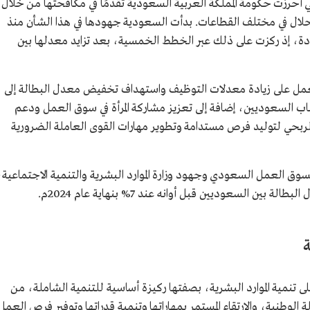
 أحرزت حكومة المملكة العربية السعودية تقدمًا في مكافحتها من خلال
حلال في مختلف القطاعات. بدأت السعودية جهودها في هذا الشأن منذ
لسعودة، إذ ركزت على ذلك عبر الخطط الخمسية، بعد تزايد معدلها بين
203 ذلك من خلال العمل على زيادة معدلات التوظيف واستهداف تخفيض معدل البطالة إلى
باب السعوديين، إضافة إلى تعزيز مشاركة المرأة في سوق العمل ودعم
ربحي لتوليد فرص مستدامة وتطوير مهارات القوى العاملة الضرورية
وق العمل السعودي وجهود وزارة الموارد البشرية والتنمية الاجتماعية،
ة
 تنمية الموارد البشرية، بصفتها ركيزة أساسية للتنمية الشاملة، من
 الوطنية، والارتقاء المستمر بمهاراتها وتنمية قدراتها وتوفير فرص العمل