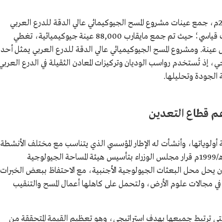
وأكملت الهيئة في 17 رجب 1445هـ/29 يناير 2024م، جمع عينات مشروع المسح الجيوكيمائي عالي الدقة للدرع العربي
شرق محافظة ينبع، من رواسب الأودية في وقت قياسي؛ حيث تم جمع مايقارب 88,000 عينة جيوكيميائية، تغطي
كم2 ، وتحليل 76 عنصرًا لكل عينة. ومشروع المسح الجيوكيميائي عالي الدقة للدرع العربي يمثل أحد
، إذ تُستخدم رواسب الوديان وتركيزات المعادن الثقيلة في الدرع العربي
 الجودة وتحليلها.
عم قطاع التعدين
لوياتها، وأنشأت له الإطار المؤسسي الذي يتناسب مع مختلف الأنشطة
الخاصة بعلوم الأرض، حيث صدر في عام 1420هـ/1999م قرار مجلس الوزراء بتأسيس هيئة المساحة الجيولوجية
يحل محل البعثات الجيولوجية الأجنبية، مع الاحتفاظ ببعض الخبرات
لة في مجالات علوم الأرض، ولتحمل على كاهلها أعمال المسح والتنقيب
التي ترتبط جميعها بهدف استراتيجي، وهو تعظيم القيمة المتحققة من