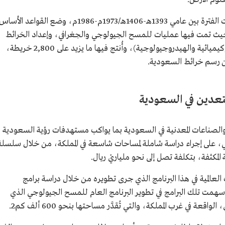
توسع النشاط الجيولوجي في السعودية وشهدت الفترة بين عامي 1393هـ-1406هـ/1973م-1986م، وضع القواعد الأسا
 حيث تمت فيها عمليات للمسح الجيولوجي والجغرافي، وإعداد الخرائط
الجيولوجية (الطبوغرافية والجيوفيزيائية والبيوكيميائية والهيدروجيولوجية)، وأُنتج فيها ما يزيد على 2,800 خريطة،
ن رسم خرائط السعودية.
تعدين في السعودية
والصناعات المعدنية في السعودية بما يواكب مستهدفات رؤية السعودية
وجي، على إجراء دراسة شاملة لمساحات شاسعة في المملكة، من خلال سلسلة
المكثفة، بتكلفة تصل إلى نحو ملياريْ ريال.
لعالمية في هذا البرنامج الذي جرى تطويره من خلال دراسة برامج
مت تلك البرامج في تطوير البرنامج العام للمسح الجيولوجي الذي
ة في غرب المملكة، والتي تُقدَّر مساحتها بنحو 600 ألف كم2.