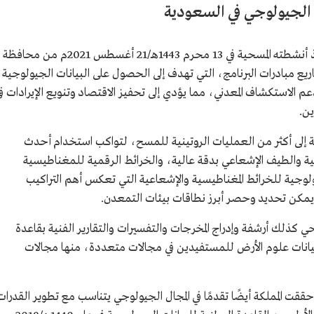
 الجيولوجي في السعودية
انطلق البرنامج العام للمسح الجيولوجي لتنفيذ أنشطته المسحية في 13 محرم 1443هـ/21 أغسطس 2021م من محافظة
 مبادرات البرنامج، التي تهدف إلى الحصول على البيانات الجيولوجية
دعم الاستكشاف المعدني، مما يؤدي إلى تحفيز الاقتصاد وتنويع الإيرادات ف
ين.
 إلى أكثر من العمليات الروتينية للمسح، لتواكب استخدام أحدث
ضية والطيف الإشعاعي بدقة عالية، والخرائط الرقمية للمغناطيسية
يولوجية للخرائط المغناطيسية والإشعاعية التي تعكس أهم التراكيب
مكن تحديد وحصر أبرز نطاقات بيئات التمعدن.
حي كذلك أرشفة وإدراج المخرجات والتفسيرات والتقارير الفنية بقاعدة
نية لعلوم الأرض "NGD" لتوفير بيانات علوم الأرض للمستفيدين في مجالات متعددة، منها مجالات
قت المملكة أيضًا تقدمًا في المجال الجيولوجي يتناسب مع تطوير القدرات