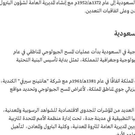
وتعود بدايات العمل لمعرفة مواقع التعدين في السعودية إلى عام 1372هـ/1952م مع إنشاء المديرية العامة لشؤون البترول
ادن وعلى اتفاقيات التعدين.
لسعودية
جية في السعودية بدأت عمليات المسح الجيولوجي المناطقي في عام
وأُعدت بناءً عليها 21 خريطة جيولوجية وجغرافية للمملكة، تمثل بداية تأسيس البنية التحتية
وتطورت عقب ذلك عمليات المسح، حيث عقدت المملكة اتفاقًا في عام 1381هـ/1961م مع شركة "هانتينج سيرفي" الكندية،
يائي جوي لمناطق المملكة، لأغراض المسح الجيولوجي وتحديد مواقع
العديد من المؤشرات للجدوى الاقتصادية للشواهد الرسوبية والمعدنية،
كز الجيولوجيا التطبيقية في مدينة جدة، تحت إدارة منظمة الأمم المتحدة للتربية
ن المديرية العامة للثروة المعدنية، وكلية البترول والمعادن، لتأهيل
علوم الأرض.