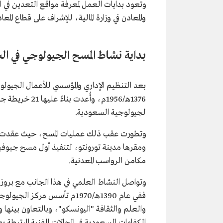
والمعادن في وزارة المالية، للإشراف على قطاع المع
بداية نشاط المسح الجيولوجي في ا
بعد التنظيم الإداري والمؤسسي للأعمال الجيولو
1376هـ/1956م، 
لجيولوجية السعودية.
ومقرها مدينة تورونتو، لتنفيذ أول مسح جيوفيز
مكامن الرواسب المعدنية.
وتواصل النشاط العلمي في هذا الجانب مع بروز 
ففي عام 1390هـ/1970م تأسس مر
والعلم والثقافة "اليونسكو"، وبالتعاون بينها وبي
الكفاءات السعودية في المجالات الفنية المرتبطة ب