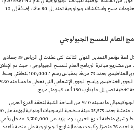
الوطنية في مختلف المجالات، إذ أطلقت النسخة الأولى من القاعدة الوطنية للبيانات الجيولوجية في عام 1440هـ/2019م،
التي تحوي أكثر من 5,500 موقع متمعدن، ومعلومات مسح واستكشاف جيولوجية تمتد إلى 80 عامًا، إضافةً إلى 10
امج العام للمسح الجيولوجي
أطلقت هيئة المساحة الجيولوجية السعودية خلال قمة مؤتمر التعدين الدولي الثالث التي عقدت في الرياض 29 جمادى
202م، نتائج أعمال عدد من مشاريع مبادرة البرنامج العام للمسح الجيولوجي، حيث تم الإعلان
عن حزم البيانات لأعمال المسح الجيوفزيائي الجوي المغناطيسي بعدد 73 مربعًا بمقياس رسم 100,000:1 لمنطقتي وسط
وأجزاء من جنوب منطقة الدرع العربي للمسح الجوي المغناطيسي والمسح الجوي الإشعاعي التي تغطي ما مسا
 ما يقارب 180 ألف كيلومتر مربع.
كما تم الكشف في المؤتمر عن حزم بيانات المسح الجيوكيميائي ما نسبته 40% من المساحة الكلية لمنطقة الدرع العربي
بمنطقة تغطي ما يقارب 218 ألف كيلومتر مربع، متمثلة بعدد 35,575 عينة سطحية للرسو
مربعًا جيولوجيًّا بمقياس رسم 250,000:1 لوسط وشرق منطقة الدرع العربي، وما يزيد على 3,700,000 مدخل رقمي
لتوصيف العينات السطحية وتحاليلها الكيميائية لعدد 76 عنصرًا. وأتيحت هذه المشاريع الجيولوجية على منصة قاعدة