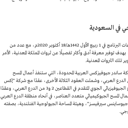
ي في السعودية
وقَّعت هيئة المساحة الجيولوجية 4 عقود لمشروعات البرنامج في 1 ربيع الأول 1442هـ/18 أكتوبر 2020م، مع عدد من
، بهدف توفير معرفة أدق وأكثر تفصيلًا عن ثروات المملكة المعدنية، الأمر
 تلك الثروات المعدنية.
ة ساندر جيوفيزكس العربية المحدودة، التي ستنفذ أعمال المسح
يزيائي الجوي المتقدم في القطاع رقم 1 من الدرع العربي، وشملت العقود الثلاثة الأخرى، عقدًا مع شركة "إكس
كاليبر أيربورن جيوفيزكس" للقيام بأعمال المسح الجيوفيزيائي الجوي المتقدم في القطاعين 2 و3 من الدرع العربي، وعقدًا
مال المسح الجيوكيميائي متعدد العناصر، في أنحاء منطقة الدرع العربي
ل جيوساينس سيرفيسز"، وهيئة المساحة الجيولوجية الفنلندية، بصفته
وجي.