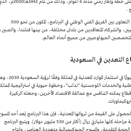
ويعمل البرنامج العام للمسح الجيولوجي بناءً على خطة وإطار زمني مدته 6 أعوام، وذلك من عام 1442هـ
 .
وتنفذ كل مرحلة من مراحل البرنامج، من خلال التعاون بين الفريق الفني الوطني في البرنامج، المكون من نحو 500
ين، والشركاء المتعاقدين من بلدان مختلفة، من بينها فنلندا، والصين،
المتخصصين الجيولوجيين من جميع أنحاء العالم.
ع التعدين في السعودية
يؤدي البرنامج العام للمسح الجيولوجي دورًا حيويًّا في استثمار الموارد المعدنية في المملكة وفقًا
الوطنية والخدمات اللوجستية "ندلب"، وخطوة حيوية في استراتيجية المملك
قطاع يمكنه التنافس مع عمالقة الاقتصاد الآخرين، وجعله الركيزة
تروكيماويات.
دية 2030 وحرصها على الحصول على القيمة من ثرواتها المعدنية، فإن هذا البرنامج يُعد أحد المسو
الجيولوجية الكبيرة في العالم، حيث تبلغ ميزانية مراحله كلها ملياريْ ريال (أكثر من 530 مليون دولار). ويتبع البرنامج
ة الجوية المتقدمة، والمسوح الجيوكيميائية متعددة العناصر، وإنتاج