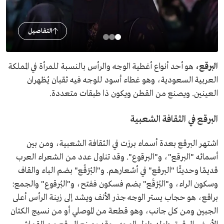
التفاصيل
البرقع،
هو أحد أنواع أغطية الوجه والرأس بالنسبة للمرأة في المملكة
العربية السعودية، وهو غطاء أسود للوجه فيه ثقبان يُظهران
العينين. ويصنع من القطن ويكون ذا طبقات متعددة.
البرقع في الثقافة الشعبية
اشتهر البرقع بعدة أسماء برزت في الثقافة الشعبية، ومن بين
أسمائه "البرقع"، و"البرقوع". وقد تناول عدد من الشعراء العرب
قديمًا وحديثًا "البرقع" في أشعارهم. و"البُرْقُع" بضم الباء والقاف
وسكون الراء، و"البُرْقَع" بضم فسكون ففتح، و"البُرقوع" والجمع:
براقع، هو حجاب يستر الوجه جذر الأنف ويشد إلى زينة الرأس أعلى
الجبين ومن كل جانب، وهو قطعة من الموصلي أو من نسيج الكتان