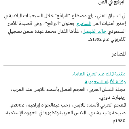
البرقع في الفن
في السياق الفني، راج مصطلح "البراقع" خلال السبعينات الميلادية في
إحدى أغنيات الفن
السامري
بعنوان "البراقع"، وهي قصيدة للأمير
السعودي
خالد الفيصل
، غنَّاها الفنان محمد عبده ضمن تسجيلٍ
تلفزيوني عام 1392هـ.
المصادر
مكتبة الملك عبدالعزيز العامة
.
وكالة الأنباء السعودية
.
مجلة اللسان العربي، المعجم المفصل بأسماء الملابس عند العرب،
رينهارت دوزي.
المعجم العربي لأسماء الملابس، رجب عبدالجواد إبراهيم، 2002م.
صبيحة رشيد رشدي، الملابس العربية وتطورها في العهود الإسلامية،
1980م.