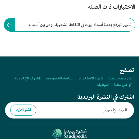
الاختبارات ذات الصلة
اشتهر البرقع بعدة أسماء برزت في الثقافة الشعبية، ومن بين أسمائه
&quot;البرقع&quot; و&quot;البرقوع&quot;.
تصفح
عن سعوديبيديا
شروط الاستخدام
سياسة الخصوصية
المشاركة الإلكترونية
تواصل معنا
التوظيف
اشترك في النشرة البريدية
اشتراك