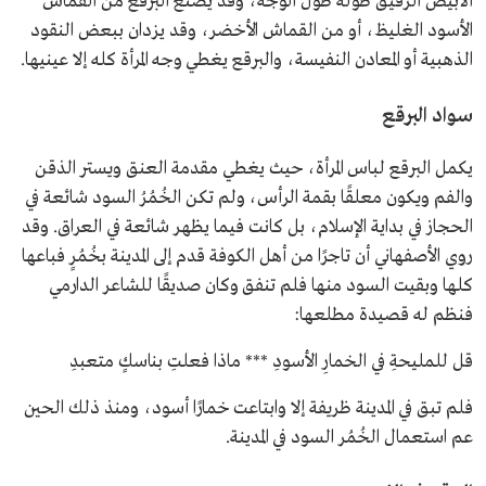
الأبيض الرقيق طوله طول الوجه، وقد يصنع البرقع من القماش
الأسود الغليظ، أو من القماش الأخضر، وقد يزدان ببعض النقود
الذهبية أو المعادن النفيسة، والبرقع يغطي وجه المرأة كله إلا عينيها.
سواد البرقع
يكمل البرقع لباس المرأة، حيث يغطي مقدمة العنق ويستر الذقن
والفم ويكون معلقًا بقمة الرأس، ولم تكن الخُمُرُ السود شائعة في
الحجاز في بداية الإسلام، بل كانت فيما يظهر شائعة في العراق. وقد
روي الأصفهاني أن تاجرًا من أهل الكوفة قدم إلى المدينة بخُمُرٍ فباعها
كلها وبقيت السود منها فلم تنفق وكان صديقًا للشاعر الدارمي
فنظم له قصيدة مطلعها:
قل للمليحةِ في الخمارِ الأسودِ *** ماذا فعلتِ بناسكٍ متعبدِ
فلم تبق في المدينة ظريفة إلا وابتاعت خمارًا أسود، ومنذ ذلك الحين
عم استعمال الخُمُر السود في المدينة.