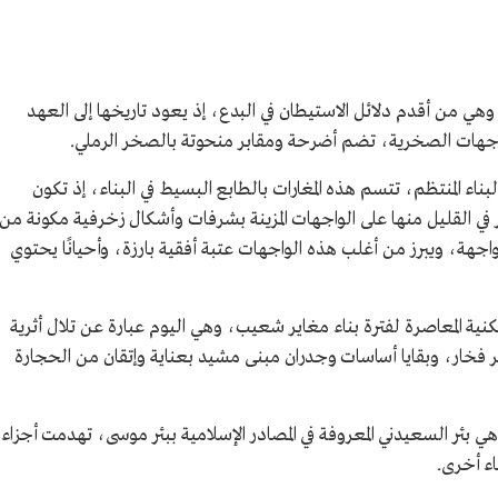
هي من أقدم دلائل الاستيطان في البدع، إذ يعود تاريخها إلى العهد
اجهات الصخرية، تضم أضرحة ومقابر منحوتة بالصخر الرملي.
بناء المنتظم، تتسم هذه المغارات بالطابع البسيط في البناء، إذ تكون
في القليل منها على الواجهات المزينة بشرفات وأشكال زخرفية مكونة من
ة، ويبرز من أغلب هذه الواجهات عتبة أفقية بارزة، وأحيانًا يحتوي
ية المعاصرة لفترة بناء مغاير شعيب، وهي اليوم عبارة عن تلال أثرية
ِسر فخار، وبقايا أساسات وجدران مبنى مشيد بعناية وإتقان من الحجارة
هي بئر السعيدني المعروفة في المصادر الإسلامية ببئر موسى، تهدمت أجزاء
اء أخرى.