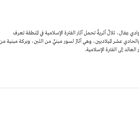
 عِفال، تلالٌ أثريةٌ تحمل آثار الفترة الإسلامية في المنطقة تعرف
والحادي عشر الميلاديين، وهي آثارٌ لسور مبنيٍّ من اللبن، وبركة مبنية من
عائد إلى الفترة الإسلامية.