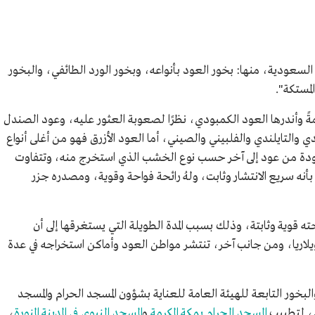
لسعودية، منها: بخور العود بأنواعه، وبخور الورد الطائفي، والبخور
مستكة".
مةً وأندرها العود الكمبودي، نظرًا لصعوبة العثور عليه، وعود الصندل
والتايلندي والفلبيني والصيني، أما العود الأزرق فهو من أغلى أنواع
جودة من عود إلى آخر حسب نوع الخشب الذي استخرج منه، وتتفاوت
أنه سريع الانتشار وثابت، ولهُ رائحة فواحة وقوية، ومصدره جزر
ته قوية وثابتة، وذلك بسبب المدة الطويلة التي يستغرقها إلى أن
اريا، ومن جانب آخر، تنتشر مواطن العود وأماكن استخراجه في عدة
ور التابعة للهيئة العامة للعناية بشؤون المسجد الحرام والمسجد
في، لتطييب
المسجد الحرام بمكة المكرمة
و
المسجد النبوي في المدينة المنورة
،