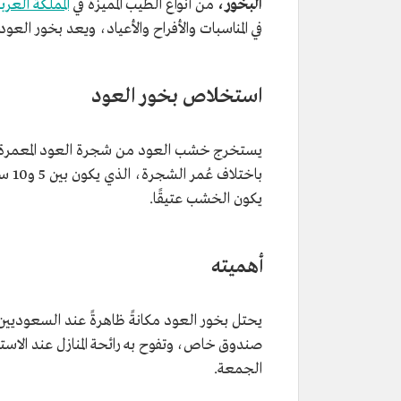
البخور،
من أنواع الطِّيب المميزة في
المملكة العر
في المناسبات والأفراح والأعياد، ويعد بخور العود
استخلاص بخور العود
يستخرج خشب العود من شجرة العود المعمرة،
يكون الخشب عتيقًا.
أهميته
يحتل بخور العود مكانةً ظاهرةً عند السعوديين، 
صندوق خاص، وتفوح به رائحة المنازل عند الاست
الجمعة.