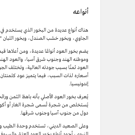
أنواعه
هناك أنواع عديدة من البخور الذي يستخدم في ا
الجاوي، وبخور خشب الصندل، وبخور اللبان "ال
يضم بخور العود أنواعًا عديدة، ومن أعلاها قي
وموطنه الهند وجنوب شرق آسيا، والعود الهندي 
العود ثمنًا بسبب جودته العالية، وتختلف ال
أسعاره لذات السبب، فيما يتميز عود كلمنتان ب
إندونيسيا.
يُعرف بخور العود الأصلي بأنه باهظ الثمن ورائح
يُستخلص من شجرة تُسمى شجرة الغار أو أكويل
دول من جنوب آسيا وجنوب شرقها.
وعلى الصعيد الديني، تستخدم وحدة الطيب والبخ
النبوي، أجود أنواع بخور العود المعتق والسيو