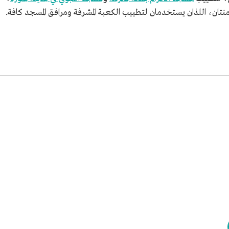
تان، اللذان يستخدمان لتطييب الكعبة المشرفة ومرافق المسجد كافة.