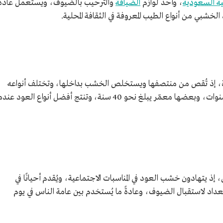
بية السعودية
، وأحد لوازم
الضيافة
والترحيب بالضيوف، ويستعمل عادة
 الخشبي من أنواع الطيب المعروفة في الثقافة المحلية.
 إذ تُقص من منتصفها ويستخلص الخشب بداخلها، وتختلف أنواعه
باختلاف عُمر الشجرة، الذي يكون بين 5 و10 سنوات، وبعضها معمّر يبلغ نحو 40 سنة، وتنتج أفضل أنواع العود عن
إذ يتهادون خشب العود في المناسبات الاجتماعية، ويُقدم أحيانًا في
عداد لاستقبال الضيوف، وعادةً ما يُستخدم بين عامة الناس في يوم