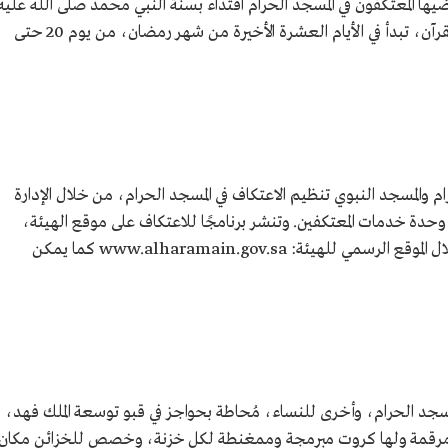
ضيها المعتكفون في المسجد الحرام اقتداء بسنة النبي محمد صلى الله عليه
وسلم، يتفرغون فيها للعبادة والذكر وقراءة القرآن، تبدأ في الأيام العشرة الأخيرة من شهر رمضان، من يوم 20 حتى
ام والمسجد النبوي تنظيم الاعتكاف في المسجد الحرام، من خلال الإدارة
وحدة خدمات المعتكفين. وتنشر برنامجًا للاعتكاف على موقع الهيئة،
وتصدر التصاريح للمعتكفين والمعتكفات من خلال الموقع الرسمي للهيئة: www.alharamain.gov.sa كما يمكن
جد الحرام، وأخرى للنساء، مُحاطة بحواجز في قبو توسعة الملك فهد،
ومرقمة ولها كروت مبرمجة وممغنطة لكل خزنة، وخصص للخزائن مكان