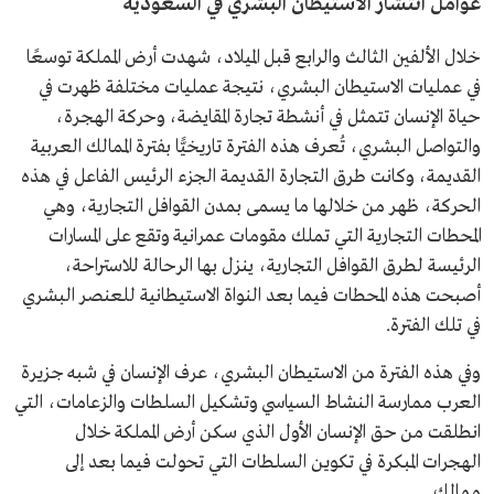
عوامل انتشار الاستيطان البشري في السعودية
خلال الألفين الثالث والرابع قبل الميلاد، شهدت أرض المملكة توسعًا
في عمليات الاستيطان البشري، نتيجة عمليات مختلفة ظهرت في
حياة الإنسان تتمثل في أنشطة تجارة المقايضة، وحركة الهجرة،
والتواصل البشري، تُعرف هذه الفترة تاريخيًّا بفترة الممالك العربية
القديمة، وكانت طرق التجارة القديمة الجزء الرئيس الفاعل في هذه
الحركة، ظهر من خلالها ما يسمى بمدن القوافل التجارية، وهي
المحطات التجارية التي تملك مقومات عمرانية وتقع على المسارات
الرئيسة لطرق القوافل التجارية، ينزل بها الرحالة للاستراحة،
أصبحت هذه المحطات فيما بعد النواة الاستيطانية للعنصر البشري
في تلك الفترة.
وفي هذه الفترة من الاستيطان البشري، عرف الإنسان في شبه جزيرة
العرب ممارسة النشاط السياسي وتشكيل السلطات والزعامات، التي
انطلقت من حق الإنسان الأول الذي سكن أرض المملكة خلال
الهجرات المبكرة في تكوين السلطات التي تحولت فيما بعد إلى
ممالك.