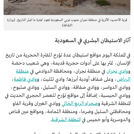
قرية الأخدود الأثرية في منطقة نجران جنوب غربي السعودية تعود لفترة ما قبل التاريخ. (وزارة
الثقافة)
آثار الاستيطان البشري في السعودية
في المملكة اليوم مواقع استيطان عدة تؤرخ للفترة الحجرية من تاريخ
الإنسان، عُثر بها على أدوات حجرية قديمة، وهي شعيب دحضة
و
وادي نجران
في منطقة نجران، ومحافظة الدوادمي في
منطقة
الرياض
، وعلى ضفاف أودية أبرزها: وادي تثليث، و
وادي فاطمة
،
ووادي الدواسر، ووادي صفاقة، ووادي السليل، ووادي صلبوخ،
ووادي الحيسية، إضافةً إلى مواقع تؤرخ للعصر الحجري الحديث في
المنطقة الشرقية و
صحراء الربع الخالي
ووادي الغيران وقرية الفاو
ومحافظتي السليل وضرما، ومنطقة الثمامة، ومواقع عين قناص
والدوسرية وأبو خميس في
المنطقة الشرقية
.