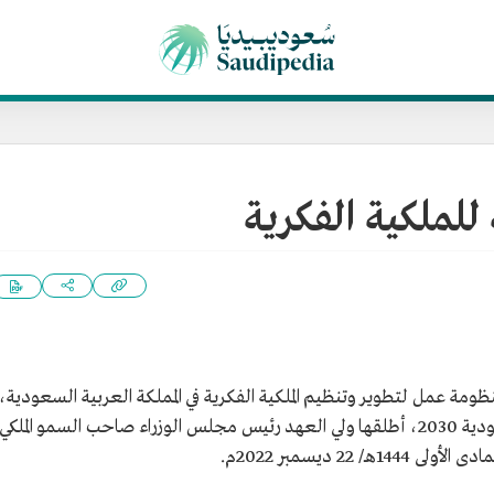
 للملكية الفكرية
ومة عمل لتطوير وتنظيم الملكية الفكرية في المملكة العربية السعودية،
وإحدى ممكنات تحقيق مستهدفات رؤية السعودية 2030، أطلقها ولي العهد رئيس مجلس الوزراء صاحب السمو الملكي