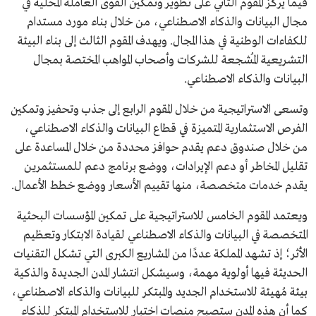
فيما يُركز المقوم الثاني على تطوير وتمكين القوى العاملة المحلية في
مجال البيانات والذكاء الاصطناعي، من خلال بناء مورد مستدام
للكفاءات الوطنية في هذا المجال. ويهدف المقوم الثالث إلى بناء البيئة
التشريعية المُشجعة للشركات وأصحاب المواهب المختصة بمجال
البيانات والذكاء الاصطناعي.
وتسعى الاستراتيجية من خلال المقوم الرابع إلى جذب وتحفيز وتمكين
الفرص الاستثمارية المتميزة في قطاع البيانات والذكاء الاصطناعي،
من خلال صندوق دعم يقدم حوافز محددة من خلال المساعدة على
تقليل المخاطر أو دعم الإيرادات، ووضع برنامج دعم للمستثمرين
يقدم خدمات متخصصة، منها تقييم الأسعار ووضع خطط الأعمال.
ويعتمد المقوم الخامس للاستراتيجية على تمكين المؤسسات البحثية
المتخصصة في البيانات والذكاء الاصطناعي لقيادة الابتكار وتعظيم
الأثر؛ إذ تشهد المملكة عددًا من المشاريع الكبرى التي تشكل التقنيات
الحديثة فيها أولوية مهمة، وسيشكل انتشار المدن الجديدة والذكية
بيئة مُهيئة للاستخدام الجديد والمبتكر للبيانات والذكاء الاصطناعي،
كما أن هذه المدن ستصبح منصات اختبار للاستخدام المبتكر للذكاء