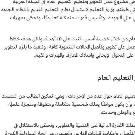
ي مشروع عمل لتطوير وتنظيم التعليم العام في المملكة العربية
 طبقتها وزارة التعليم لاستبدال نظام التعليم القديم بالنظام الجديد
ق نظام تعليمي عالي الجودة، وتأسيس قدرات متمكنة تعليميًّا، وتحظى بمهارات
ونفذت الاستراتيجية الوطنية لتطوير التعليم العام من خلال خمسة أسس، بُنيت على 10 أهداف ولكل هدف خطط
على تطوير وتأهيل المجالات التنموية كافة، وتنفيذ ما يلزم لتطوير
لى التحول الإيجابي وامتلاك المعارف والمهارات والقيم.
التعليم العام
لتعليم العام حول عدد من الإجراءات، وهي: تمكين الطالب من التمسك
ا، وأن يكون مواطنًا يملك شخصية متكاملة ومتفوقة ومنجزة علميًّا،
ع والوطن وخدمته.
تلك القدرة الذاتية على التنمية والتطوير، وتحظى بالاستقلال في
يل، وإمكانية قيادات المدارس والمعلمين من إنجاز المسؤولية الكبيرة