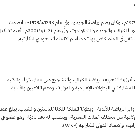
تأسس الاتحاد السعودي للكاراتيه عام 1395هـ/1975م، وكان يضم رياضة الجودو، وفي عام 1398هـ/1978م، انضمت
رياضة التايكوندو وأصبح اسمه "الاتحاد السعودي للكاراتيه والجودو والتايكوندو"، وفي عام 1421هـ/2001م، أُعيد
تستقل في اتحاد خاص بها تحت اسم الاتحاد السعودي للكاراتيه.
م، أبرزها: التعريف برياضة الكاراتيه والتشجيع على ممارستها، وتنظيم
لمشاركة في البطولات الإقليمية والدولية، ودعم اللاعبين والأندية
ير الرياضة للأندية، وبطولة المملكة للكاتا للناشئين والشباب. يبلغ عدد
اللاعبين المسجلين في اتحاد الكاراتيه 3882 لاعبًا ولاعبة من مختلف الفئات العمرية، وينتسب له 136 ناديًا، وهو عضو في
، والاتحاد الدولي للكاراتيه (WKF).