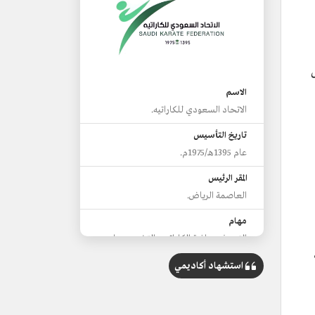
 تشكيل
الاسم
الاتحاد السعودي للكاراتيه.
تاريخ التأسيس
عام 1395هـ/1975م.
المقر الرئيس
العاصمة الرياض.
مهام
التعريف برياضة الكاراتيه والتشجيع على
ممارستها.
استشهاد أكاديمي
تنظيم المسابقات والبطولات.
تأهيل الفرق والمنتخبات للمشاركة في
البطولات الإقليمية والدولية.
دعم اللاعبين والأندية وتدريبهم للوصول