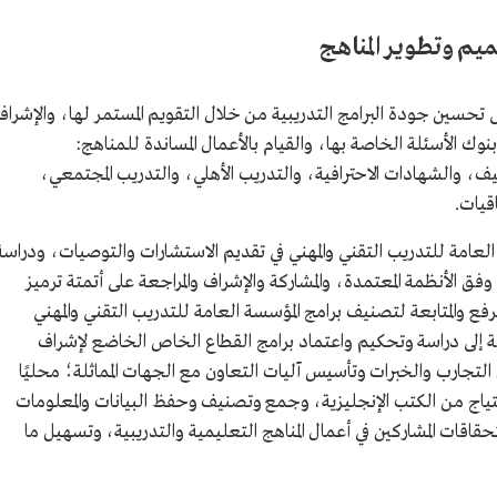
ميم وتطوير المناهج
ى تحسين جودة البرامج التدريبية من خلال التقويم المستمر لها، والإشراف
نوك الأسئلة الخاصة بها، والقيام بالأعمال المساندة للمناهج:
يف، والشهادات الاحترافية، والتدريب الأهلي، والتدريب المجتمعي،
قيات.
العامة للتدريب التقني والمهني في تقديم الاستشارات والتوصيات، ودراسة
وفق الأنظمة المعتمدة، والمشاركة والإشراف والمراجعة على أتمتة ترميز
لرفع والمتابعة لتصنيف برامج المؤسسة العامة للتدريب التقني والمهني
ة إلى دراسة وتحكيم واعتماد برامج القطاع الخاص الخاضع لإشراف
 التجارب والخبرات وتأسيس آليات التعاون مع الجهات المماثلة؛ محليًا
تياج من الكتب الإنجليزية، وجمع وتصنيف وحفظ البيانات والمعلومات
اقات المشاركين في أعمال المناهج التعليمية والتدريبية، وتسهيل ما