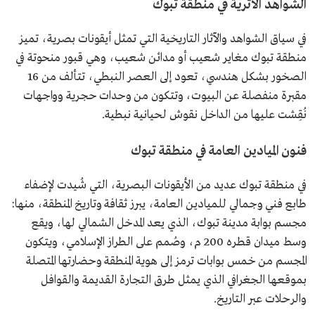
الشواهد الأثرية في منطقة تبوك
في سياق الشواهد والآثار التاريخية التي تمثل أيقونات بصرية، تميز
منطقة تبوك مغاير شعيب أو مدائن شعيب، وهي قبور منحوتة في
الصخور بشكل هندسي، تعود إلى العصر النبطي، تتألف من 16
مقبرة منفصلة عن البيوت، وتتكون من وحدات حجرية وواجهات
نُقِشت عليها من الداخل نقوش لحيانية نبطية.
فنون الميادين العامة في منطقة تبوك
في منطقة تبوك عديد من الأيقونات البصرية، التي شُيدت لإضفاء
طابع فني وجمالي للميادين العامة، يبرز ثقافة وتاريخ المنطقة، منها:
مجسم بوابة مدينة تبوك، الذي يعد المدخل الشمالي لها، ويقع
وسط ميدان قطره 200 م، وصُمم على الطراز الإسلامي، ويتكون
المجسم من خمس بوابات ترمز إلى هوية المنطقة وحضارتها المتصلة
بموقعها الجغرافي الذي يمثل طرق التجارة القديمة والقوافل
والرحلات عبر التاريخ.