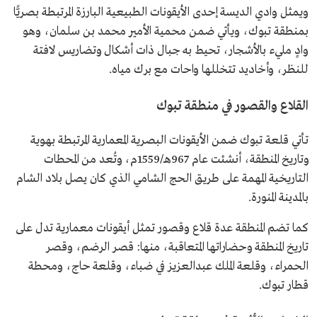
ويمثل وادي الديسة إحدى الأيقونات الطبيعية البارزة المرتبطة بصريًّا
بمنطقة تبوك، ويأتي ضمن محمية الأمير محمد بن سلمان، وهو
وادٍ مليء بالأشجار، تحيط به جبال ذات أشكال وتضاريس لافتة
للنظر، وأخاديد تتخللها واحات مع برك مياه.
القلاع والقصور في منطقة تبوك
تأتي قلعة تبوك ضمن الأيقونات البصرية المعمارية المرتبطة بهوية
وتاريخ المنطقة، أنشئت عام 967هـ/1559م، وتُعد من المحطات
التاريخية المهمة على طريق الحج الشامي الذي كان يصل بلاد الشام
بالمدينة المنورة.
كما تضم المنطقة عدة قلاع وقصور تمثل أيقونات معمارية تدل على
تاريخ المنطقة وحضاراتها المتعاقبة، منها: قصر الرضم، وقصر
الحمراء، وقلعة الملك عبدالعزيز في ضباء، وقلعة حاج، ومحطة
قطار تبوك.