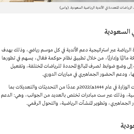
لرياضات المتعددة في الأندية الرياضية السعودية. (واس)
ي السعودية
رة الرياضة عبر استراتيجية دعم الأندية في كل موسم رياضي، وذلك بهدف
لكة ماليًّا وإداريًّا، من خلال تطبيق نظام حوكمة فعّال، يسهم في تطورها
 إلى وضع ضوابط لصرف المبالغ المحددة للرياضات المختلفة، وتفعيل
تها، ودعم الحضور الجماهيري في مباريات الدوري.
وتخضع الاستراتيجية للتطوير المستمر، إذ أدخلت الوزارة في عام 1444هـ/2022م عددًا من التحديثات والتعديلات بما
لرياضية، وذلك عبر ست مبادرات تختص بالعديد من الجوانب، وهي: الدعم
ر الجماهيري، وتطوير المنشآت الرياضية، والتحول الرقمي.
ودية