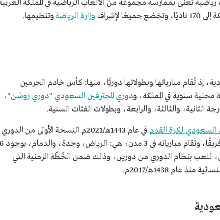
اضية تُعنَى بممارسة مجموعة من الألعاب الرياضية في المملكة العربية
ًا لإشراف
وزارة الرياضة
وتنظيمها.
ية، إذ تُقام مبارياتها وبطولاتها دوريًّا، منها: كأس خادم الحرمين
محلية سنوية في المملكة، و
دوري المحترفين السعودي "دوري روشن"
،
رجة الثانية، والثالثة، والرابعة، وبطولات الفئات السنية.
د السعودي لكرة القدم
في عام 1443هـ/2021م النسخة الأولى من الدوري
السعودي لكرة القدم للسيدات، بمشاركة 16 فريقًا، وتقام مبارياته في 3 مدن، هي: الرياض، وجدة، والدم
، للعب بنظام الدوري من دورين، وذلك ضمن الخُطّة الزمنية التي
ذ عام 1438هـ/2017م.
عودية