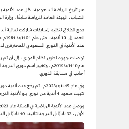
عبر تاريخ الرياضة السعودية، ظل عدد الأندية 
الشباب، الهيئة العامة للرياضة سابقًا، وزارة الرياضة 
عدد الأندية في الدوري السعودي للمحترفين لمدة 26 عامًا إلى عام 1431هـ/2010م عندما أُلغي الهبوط ذلك المو
أجانب في مسابقة الدوري.
تثبيت صعود 4 أندية من دوري يلو لأندية الدرجة الأولى إلى مصاف دوري المحترفين، وهبوط ناديين فقط لدوري يلو.
الأولى، 32 ناديًا في الدرجةالثانية، 40 ناديًا في الدرجة الثالثة، 62 ناديًا في الدرجة الرابعة.