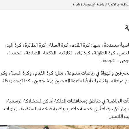
لملاكمة في الأندية الرياضية السعودية. (واس)
ة
ياضيةً متعددةً، منها: كرة القدم، كرة السلة، كرة الطائرة، كرة اليد،
س، كرة الطاولة، كرة الماء، الكاراتيه، الملاكمة، المصارعة، الجمباز،
الغوص، التجديف.
للمحترفين والهواة في رياضات متنوعة، مثل: كرة القدم، وكرة السلة، وكرة
م مرافقه، وتتشارك أيضًا قاعدة المعجبين والمشجعين، كما توجد رابطة
نشآت الرياضية في مناطق ومحافظات المملكة أماكن للمشاركة الرسمية،
ً متكاملةً المنشآت والمرافق، إضافةً إلى خمسة ملاعب رياضية ضخمة، تستضيف المباريات
ب اللاعبين.