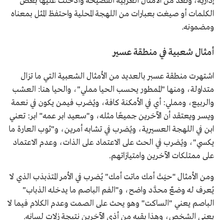
إدارية، وتعد من الأمثال العربية الفصيحة وأُدخلت عليها بعض
الكلمات أو صيغت بعبارات من اللهجة المحلية واحتفظ المثل بمعناه
ومضمونه.
أمثال شعبية في منطقة عسير
اشتهرت منطقة عسبر بالعديد من الأمثال الشعبية التي ما تزال
متداولة، ومنها "الممطور يحسب الحيا مملي"، والحيا هنا: العشب
والربيع، ومملي: أي في الأمكنة كافة، ويُضرب فيمن يكون في نعمة
ويسر ويعتقد أن الآخرين جميعًا مثله، و"سعيد ابر عمه" ابر: تعني
ابن في اللهجة العسيرية، ويُضرب في تشابه أمرين، و"ثوب العارة ما
يكسي"، ويُضرب في الحث على الاعتماد على الذات، وعدم الاعتماد
على ممتلكات الآخرين وامتيازاتهم.
ومن الأمثال "حيَتْ أمك ماتت أمك" يُضرب في الأمر المتذبذب الذي لا
يُعرف له وضعٌ محدَّد واضح، و"الفم الباصم ما يدخله الذباب"
الباصم يعني "الساكت" وهو يحث على الصمت وعدم الكلام فيما لا
يعني الشخص، وهذا يقيه من أذى الآخرين نتيجة زلات لسانه.