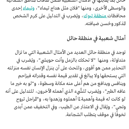
حائل بما يُقابلها في الأمثال الشعبية ضمن ثقافات المناطق الشمالية
والوسطى الأخرى، ومنها "فلان مثل هداج تيماء"،
وتيماء
إحدى
محافظات
منطقة تبوك
، ويُضرب في التدليل على كرم الشخص
المذكور وحُسن ضيافته.
أمثال شعبية في منطقة حائل
توجد في منطقة حائل العديد من الأمثال الشعبية التي ما تزال
متداولة، ومنها "لا تحكك بالزمل وأنت حويشي"، ويُضرب في
التحذير ممن هو أقوى، وللحث على أن ينزل الإنسان نفسه منزلته
التي يستحقها ولا يبالغ في تقدير قيمة نفسه وقدراته فيزاحم
وينافس ويدافع من هم أعلى منه مكانة وسطوة، و"لو به خير ما
عافه الطير"، ويُضرب للشَّيء الذي أهمله الآخرون، للتدليل على أنه
لو كانت له قيمة وأهمية لما أهملوه وزهدوا به، و"المراجل تروح
وتجي"، ويُقال في الاعتذار عن الطيب، وفي التخفيف عمن أبدى
تخوفًا في موقف يتطلب الشجاعة.