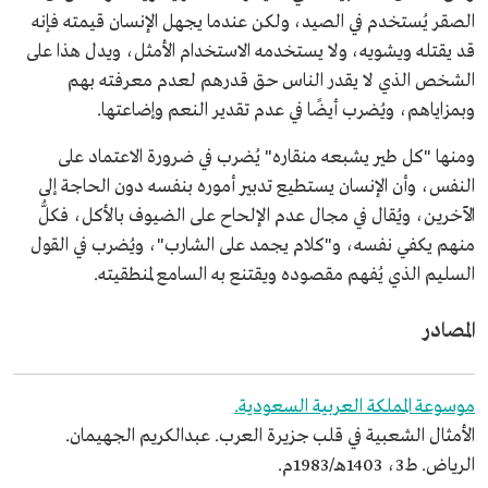
الصقر يُستخدم في الصيد، ولكن عندما يجهل الإنسان قيمته فإنه
قد يقتله ويشويه، ولا يستخدمه الاستخدام الأمثل، ويدل هذا على
الشخص الذي لا يقدر الناس حق قدرهم لعدم معرفته بهم
وبمزاياهم، ويُضرب أيضًا في عدم تقدير النعم وإضاعتها.
ومنها "كل طير يشبعه منقاره" يُضرب في ضرورة الاعتماد على
النفس، وأن الإنسان يستطيع تدبير أموره بنفسه دون الحاجة إلى
الآخرين، ويُقال في مجال عدم الإلحاح على الضيوف بالأكل، فكلُّ
منهم يكفي نفسه، و"كلام يجمد على الشارب"، ويُضرب في القول
السليم الذي يُفهم مقصوده ويقتنع به السامع لمنطقيته.
المصادر
موسوعة المملكة العربية السعودية.
الأمثال الشعبية في قلب جزيرة العرب. عبدالكريم الجهيمان.
الرياض. ط3، 1403هـ/1983م.