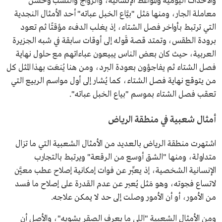
والأحداث اليومية والمواعظ الإنسانية، والزواج والنسب وحسن
معاملة الجار، ومنها مَثل "بيَّاع الخبل عباته" أحد الأمثال النجدية
التي ترتبط بأواخر فصل الشتاء، إذ يغلب الدفء مؤقتًا ثم تعود
برودة الطقس، وتمتد قصة قَوله إلى أوقات سابقة في شبه الجزيرة
العربية، حيث كان بعض الناس يبيعون عباءاتهم مع حلول نهاية
فصل الشتاء ثم يفاجؤون بعودة البرد، ومن هنا يُنعَت بهذا المثل كل
من يتوقع نهاية فصل الشتاء، كما يُشار إلى أول مواسم الربيع التي
تعقب فصل الشتاء بموسم "بياع الخبل عباته".
أمثال شعبية في منطقة الرياض
اشتهرت منطقة الرياض بالعديد من الأمثال الشعبية التي ما تزال
متداولة، ومنها "الشق أوسع من الرقعة" ويرتبط بالتجارب
الإنسانية الشخصية، إذ يعبِّر عن فوات إمكانية إصلاح عطب معيَّن
لاتساع فجوته، وهو مَثل يُعبر عن عدم القدرة على إصلاح ما فسد
من الأمور، أو أن الأمور وصلت إلى حد لا يمكن علاجه.
ومن الأمثال الشعبية "اللي ما يعرف الصقر يشويه"، والأصل أن